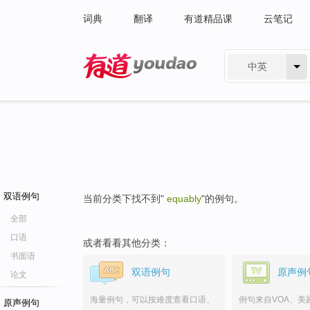
词典
翻译
有道精品课
云笔记
中英
有道 - 网易旗下搜索
双语例句
当前分类下找不到"
equably
"的例句。
全部
口语
或者看看其他分类：
书面语
双语例句
原声例
论文
海量例句，可以按难度查看口语、
例句来自VOA、美
原声例句