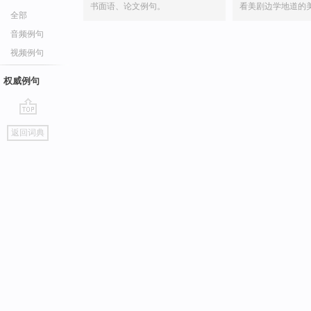
书面语、论文例句。
看美剧边学地道的
全部
音频例句
视频例句
权威例句
go
返回词典
top