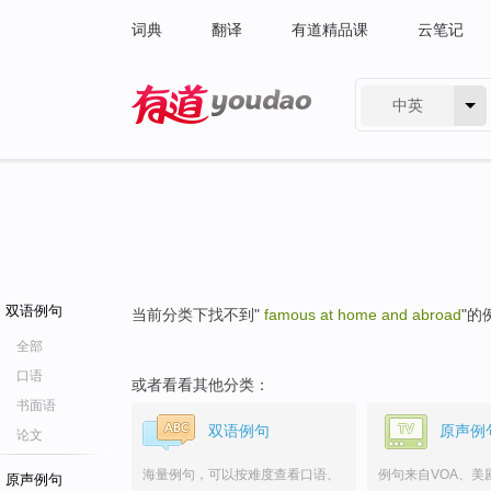
词典
翻译
有道精品课
云笔记
中英
有道 - 网易旗下搜索
双语例句
当前分类下找不到"
famous at home and abroad
"的
全部
口语
或者看看其他分类：
书面语
双语例句
原声例
论文
海量例句，可以按难度查看口语、
例句来自VOA、美
原声例句