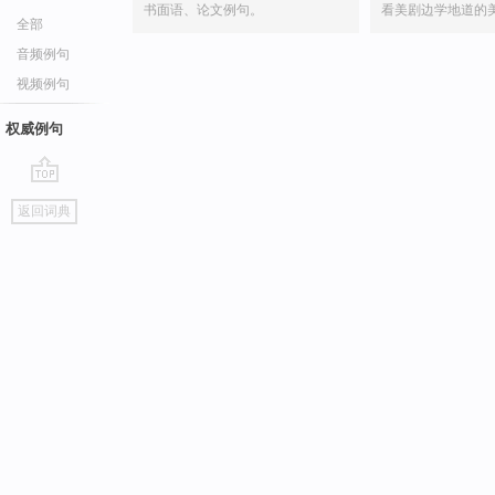
书面语、论文例句。
看美剧边学地道的
全部
音频例句
视频例句
权威例句
go
返回词典
top