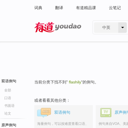
词典
翻译
有道精品课
云笔记
中英
有道 - 网易旗下搜索
双语例句
当前分类下找不到"
flashily
"的例句。
全部
口语
或者看看其他分类：
书面语
双语例句
原声例
论文
海量例句，可以按难度查看口语、
例句来自VOA、美
原声例句