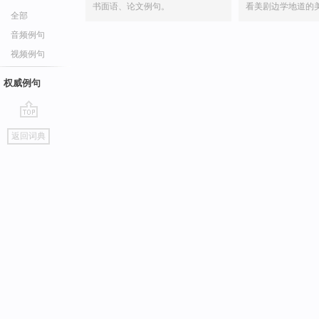
书面语、论文例句。
看美剧边学地道的
全部
音频例句
视频例句
权威例句
go
返回词典
top