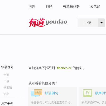
词典
翻译
有道精品课
云笔记
中英
有道 - 网易旗下搜索
双语例句
当前分类下找不到"
fleshcolor
"的例句。
全部
口语
或者看看其他分类：
书面语
双语例句
原声例
论文
海量例句，可以按难度查看口语、
例句来自VOA、美
原声例句