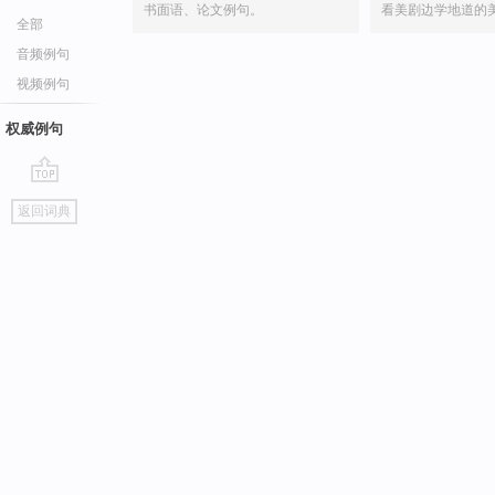
书面语、论文例句。
看美剧边学地道的
全部
音频例句
视频例句
权威例句
go
返回词典
top