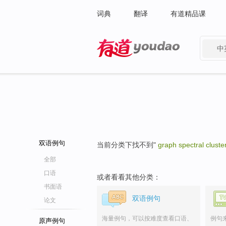
词典
翻译
有道精品课
中
有道 - 网易旗下搜索
双语例句
当前分类下找不到"
graph spectral cluste
全部
口语
或者看看其他分类：
书面语
双语例句
论文
海量例句，可以按难度查看口语、
例句
原声例句