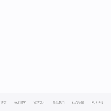
方博客
技术博客
诚聘英才
联系我们
站点地图
网络举报