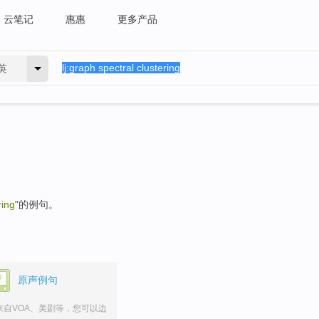
云笔记
惠惠
更多产品
英
ring
"的例句。
原声例句
来自VOA、美剧等，您可以边