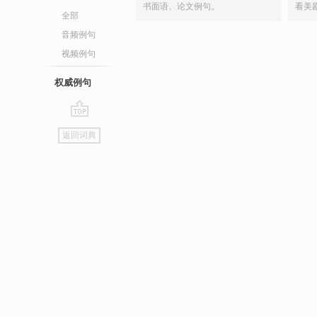
书面语、论文例句。
看美
全部
音频例句
视频例句
权威例句
go
返回词典
top