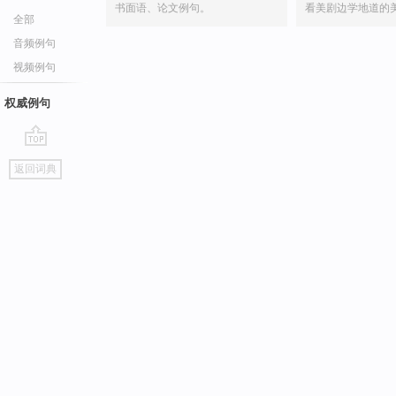
书面语、论文例句。
看美剧边学地道的
全部
音频例句
视频例句
权威例句
go
返回词典
top