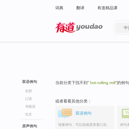
词典
翻译
有道精品课
中
有道 - 网易旗下搜索
双语例句
当前分类下找不到"
hot-rolling mill
"的例
全部
口语
或者看看其他分类：
书面语
双语例句
论文
海量例句，可以按难度查看口语、
例句
原声例句