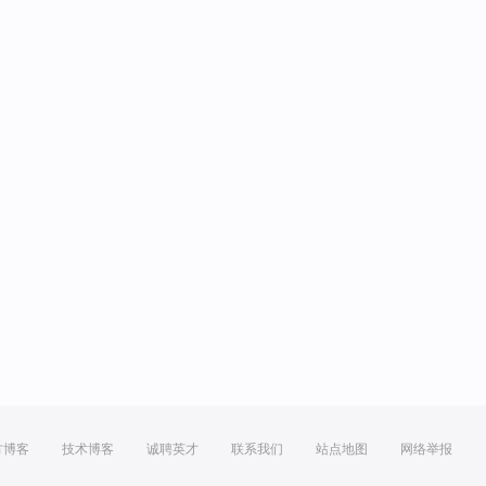
方博客
技术博客
诚聘英才
联系我们
站点地图
网络举报