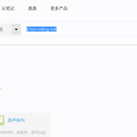
云笔记
惠惠
更多产品
英
句。
原声例句
来自VOA、美剧等，您可以边