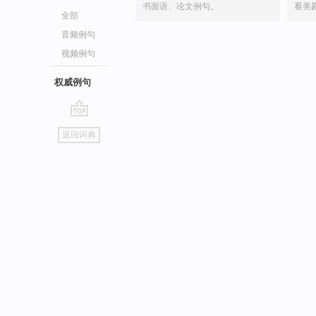
书面语、论文例句。
看美
全部
音频例句
视频例句
权威例句
go
返回词典
top