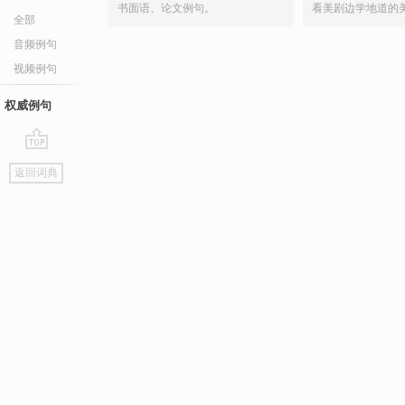
书面语、论文例句。
看美剧边学地道的
全部
音频例句
视频例句
权威例句
go
返回词典
top