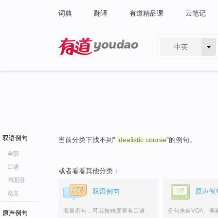
词典
翻译
有道精品课
云笔记
中英
有道 - 网易旗下搜索
双语例句
当前分类下找不到"
idealistic course
"的例句。
全部
口语
或者看看其他分类：
书面语
双语例句
原声例
论文
海量例句，可以按难度查看口语、
例句来自VOA、美
原声例句