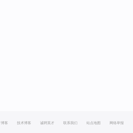
方博客
技术博客
诚聘英才
联系我们
站点地图
网络举报