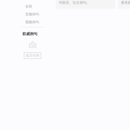
书面语、论文例句。
看美
全部
音频例句
视频例句
权威例句
go
返回词典
top