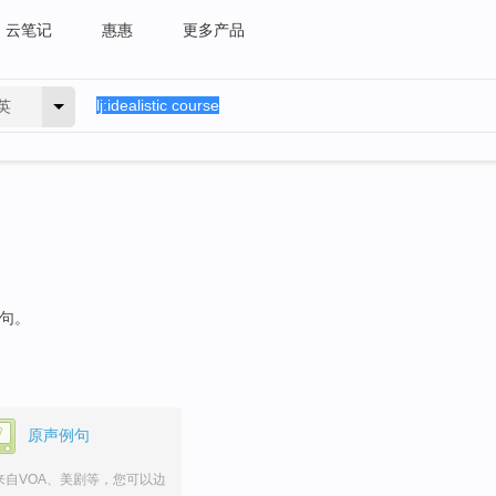
云笔记
惠惠
更多产品
英
例句。
原声例句
来自VOA、美剧等，您可以边