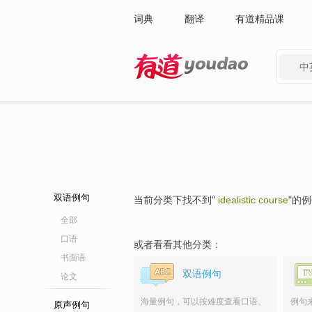
词典
翻译
有道精品课
中
有道 - 网易旗下搜索
双语例句
当前分类下找不到"
idealistic course
"的
全部
口语
或者看看其他分类：
书面语
双语例句
论文
海量例句，可以按难度查看口语、
例句
原声例句