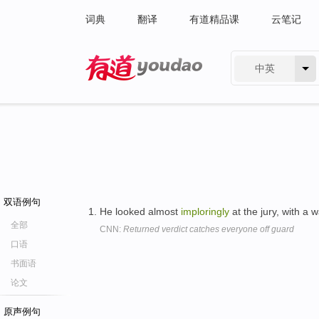
词典
翻译
有道精品课
云笔记
中英
有道 - 网易旗下搜索
双语例句
He looked almost
imploringly
at the jury, with a w
全部
CNN:
Returned verdict catches everyone off guard
口语
书面语
论文
原声例句