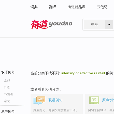
词典
翻译
有道精品课
云笔记
中英
有道 - 网易旗下搜索
双语例句
当前分类下找不到"
intensity of effective rainfall
"的
全部
口语
或者看看其他分类：
书面语
双语例句
原声例
论文
海量例句，可以按难度查看口语、
例句来自VOA、美
原声例句