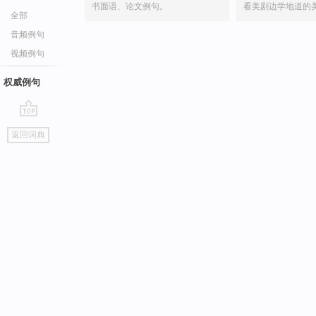
书面语、论文例句。
看美剧边学地道的
全部
音频例句
视频例句
权威例句
go
返回词典
top