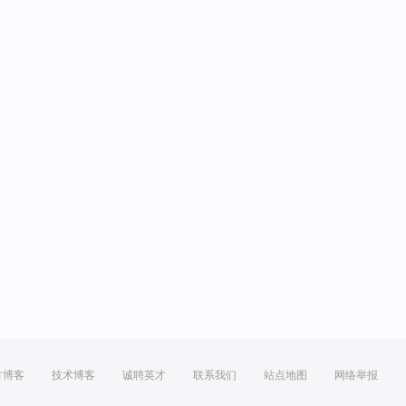
方博客
技术博客
诚聘英才
联系我们
站点地图
网络举报