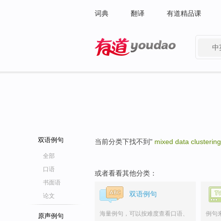
词典
翻译
有道精品课
中
有道 - 网易旗下搜索
双语例句
当前分类下找不到"
mixed data clustering
全部
口语
或者看看其他分类：
书面语
双语例句
论文
海量例句，可以按难度查看口语、
例句
原声例句