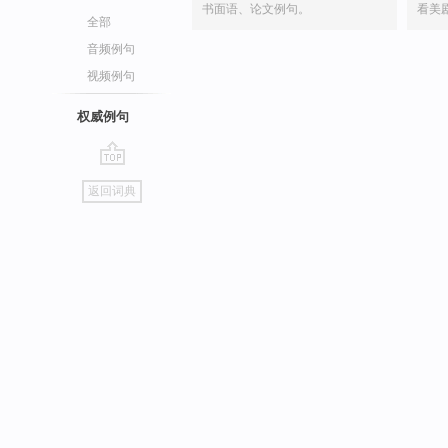
书面语、论文例句。
看美
全部
音频例句
视频例句
权威例句
go
返回词典
top