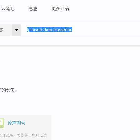
云笔记
惠惠
更多产品
英
"的例句。
原声例句
来自VOA、美剧等，您可以边