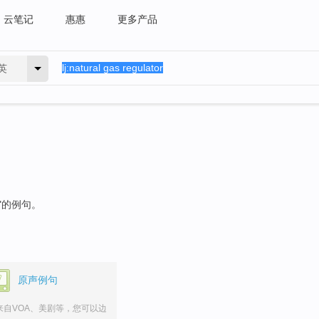
云笔记
惠惠
更多产品
英
"的例句。
原声例句
来自VOA、美剧等，您可以边