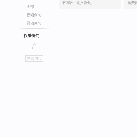
书面语、论文例句。
看美
全部
音频例句
视频例句
权威例句
go
返回词典
top