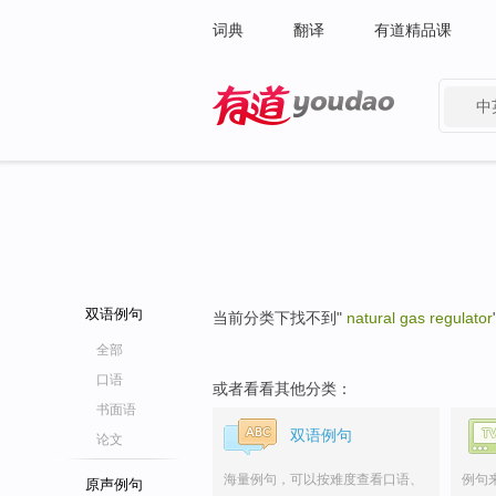
词典
翻译
有道精品课
中
有道 - 网易旗下搜索
双语例句
当前分类下找不到"
natural gas regulator
全部
口语
或者看看其他分类：
书面语
双语例句
论文
海量例句，可以按难度查看口语、
例句
原声例句