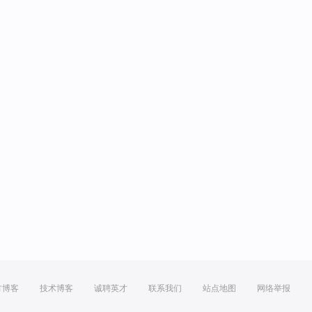
方博客
技术博客
诚聘英才
联系我们
站点地图
网络举报