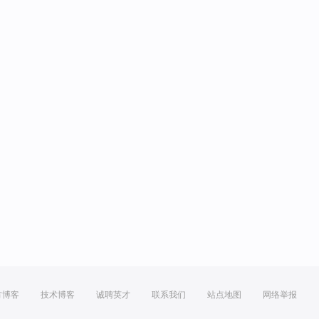
方博客
技术博客
诚聘英才
联系我们
站点地图
网络举报