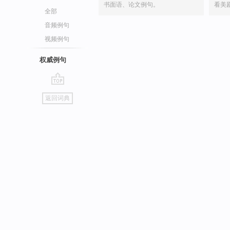
书面语、论文例句。
看美
全部
音频例句
视频例句
权威例句
go
返回词典
top