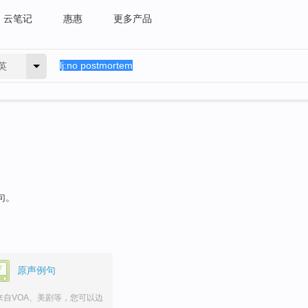
云笔记
惠惠
更多产品
英
句。
原声例句
来自VOA、美剧等，您可以边