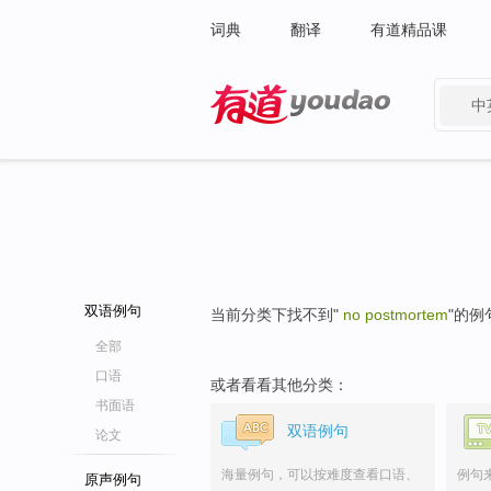
词典
翻译
有道精品课
中
有道 - 网易旗下搜索
双语例句
当前分类下找不到"
no postmortem
"的例
全部
口语
或者看看其他分类：
书面语
双语例句
论文
海量例句，可以按难度查看口语、
例句
原声例句