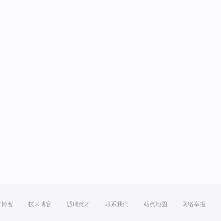
方博客
技术博客
诚聘英才
联系我们
站点地图
网络举报