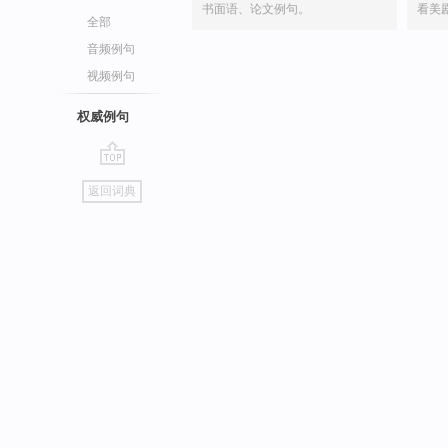
书面语、论文例句。
看美
全部
音频例句
视频例句
权威例句
go
返回词典
top