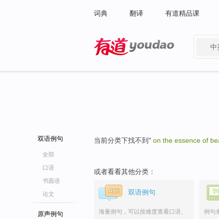
词典
翻译
有道精品课
中
有道 - 网易旗下搜索
双语例句
当前分类下找不到"
on the essence of be
全部
口语
或者看看其他分类：
书面语
双语例句
论文
海量例句，可以按难度查看口语、
例句
原声例句