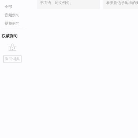
书面语、论文例句。
看美剧边学地道的
全部
音频例句
视频例句
权威例句
go
返回词典
top