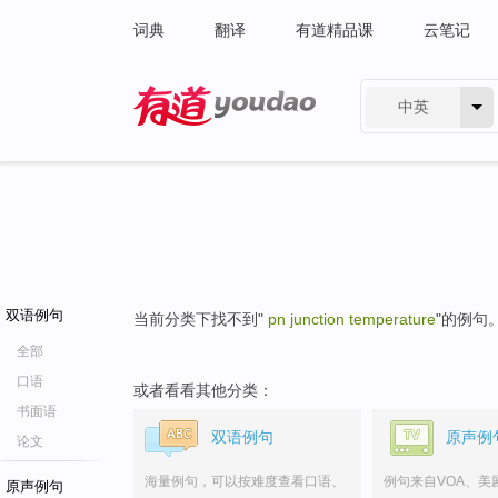
词典
翻译
有道精品课
云笔记
中英
有道 - 网易旗下搜索
双语例句
当前分类下找不到"
pn junction temperature
"的例句
全部
口语
或者看看其他分类：
书面语
双语例句
原声例
论文
海量例句，可以按难度查看口语、
例句来自VOA、美
原声例句