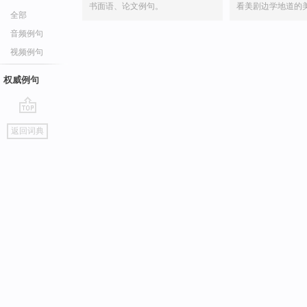
书面语、论文例句。
看美剧边学地道的
全部
音频例句
视频例句
权威例句
go
返回词典
top