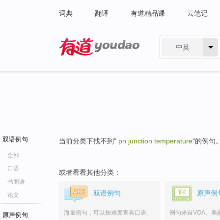
词典
翻译
有道精品课
云笔记
中英
有道 - 网易旗下搜索
双语例句
当前分类下找不到"
pn junction temperature
"的例句
全部
口语
或者看看其他分类：
书面语
双语例句
原声例
论文
海量例句，可以按难度查看口语、
例句来自VOA、美
原声例句