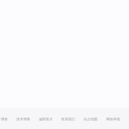
方博客
技术博客
诚聘英才
联系我们
站点地图
网络举报