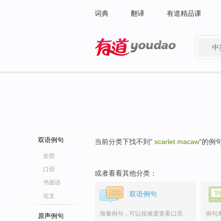
词典
翻译
有道精品课
中
有道 - 网易旗下搜索
双语例句
当前分类下找不到"
scarlet macaw
"的例
全部
口语
或者看看其他分类：
书面语
双语例句
论文
海量例句，可以按难度查看口语、
例句
原声例句