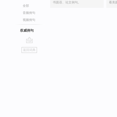
书面语、论文例句。
看美
全部
音频例句
视频例句
权威例句
go
返回词典
top