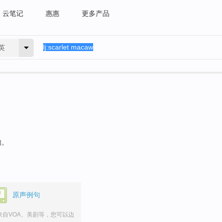
云笔记
惠惠
更多产品
英
句。
原声例句
来自VOA、美剧等，您可以边