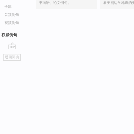
书面语、论文例句。
看美剧边学地道的
全部
音频例句
视频例句
权威例句
go
返回词典
top