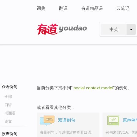
词典
翻译
有道精品课
云笔记
中英
有道 - 网易旗下搜索
双语例句
当前分类下找不到"
social context model
"的例句。
全部
口语
或者看看其他分类：
书面语
双语例句
原声例
论文
海量例句，可以按难度查看口语、
例句来自VOA、美
原声例句