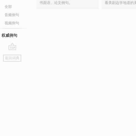
书面语、论文例句。
看美剧边学地道的
全部
音频例句
视频例句
权威例句
go
返回词典
top