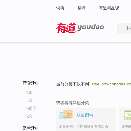
词典
翻译
有道精品课
中
有道 - 网易旗下搜索
双语例句
当前分类下找不到"
steel box-concrete 
全部
口语
或者看看其他分类：
书面语
双语例句
论文
海量例句，可以按难度查看口语、
例句
原声例句