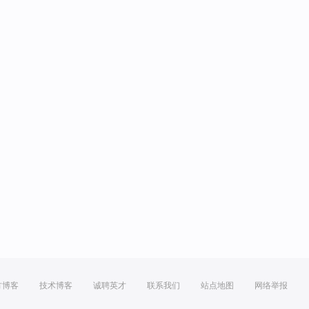
方博客
技术博客
诚聘英才
联系我们
站点地图
网络举报