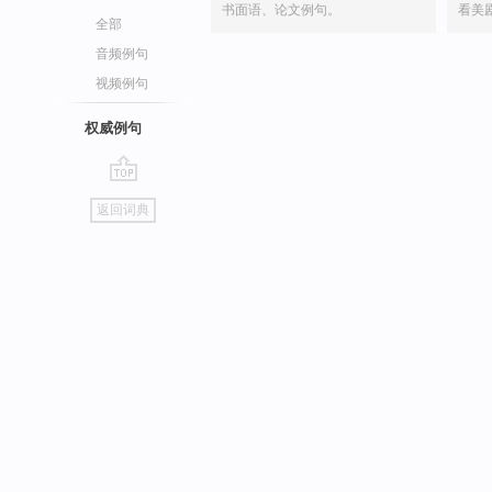
书面语、论文例句。
看美
全部
音频例句
视频例句
权威例句
go
返回词典
top