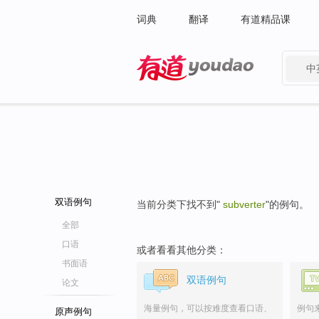
词典
翻译
有道精品课
中
有道 - 网易旗下搜索
双语例句
当前分类下找不到"
subverter
"的例句。
全部
口语
或者看看其他分类：
书面语
双语例句
论文
海量例句，可以按难度查看口语、
例句
原声例句