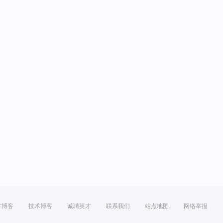
方博客
技术博客
诚聘英才
联系我们
站点地图
网络举报