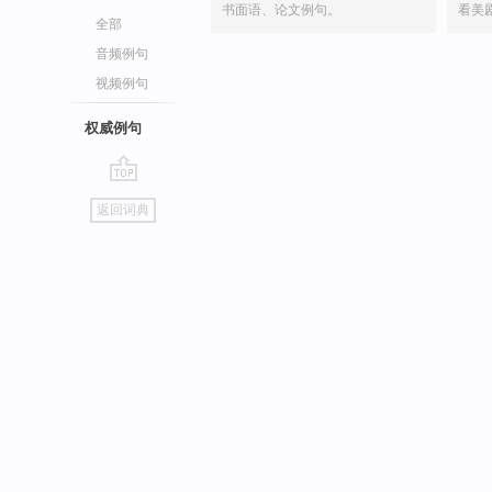
书面语、论文例句。
看美
全部
音频例句
视频例句
权威例句
go
返回词典
top