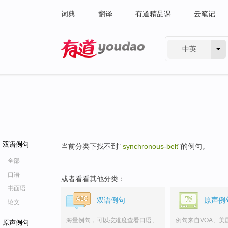
词典
翻译
有道精品课
云笔记
中英
有道 - 网易旗下搜索
双语例句
当前分类下找不到"
synchronous-belt
"的例句。
全部
口语
或者看看其他分类：
书面语
双语例句
原声例
论文
海量例句，可以按难度查看口语、
例句来自VOA、美
原声例句