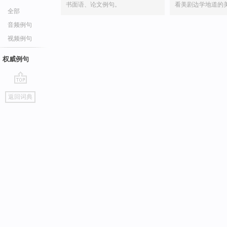
书面语、论文例句。
看美剧边学地道的
全部
音频例句
视频例句
权威例句
go
返回词典
top