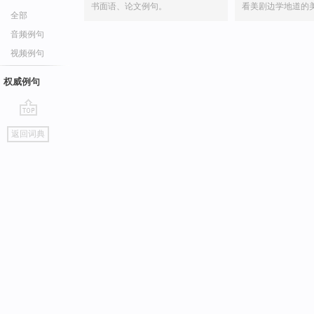
书面语、论文例句。
看美剧边学地道的
全部
音频例句
视频例句
权威例句
go
返回词典
top