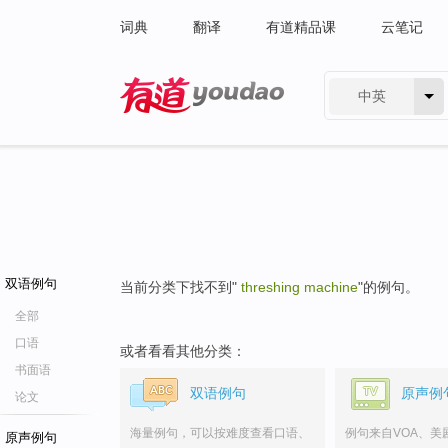
词典
翻译
有道精品课
云笔记
中英
有道 - 网易旗下搜索
双语例句
当前分类下找不到"
threshing machine
"的例句。
全部
口语
或者看看其他分类：
书面语
双语例句
原声例
论文
海量例句，可以按难度查看口语、
例句来自VOA、美
原声例句