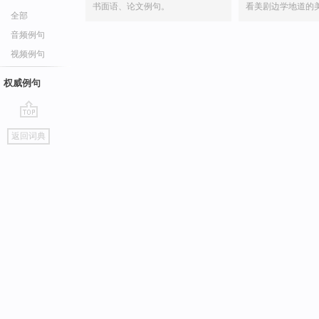
书面语、论文例句。
看美剧边学地道的
全部
音频例句
视频例句
权威例句
go
返回词典
top