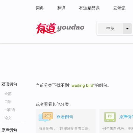
词典
翻译
有道精品课
云笔记
中英
有道 - 网易旗下搜索
双语例句
当前分类下找不到"
wading bird
"的例句。
全部
口语
或者看看其他分类：
书面语
双语例句
原声例
论文
海量例句，可以按难度查看口语、
例句来自VOA、美
原声例句