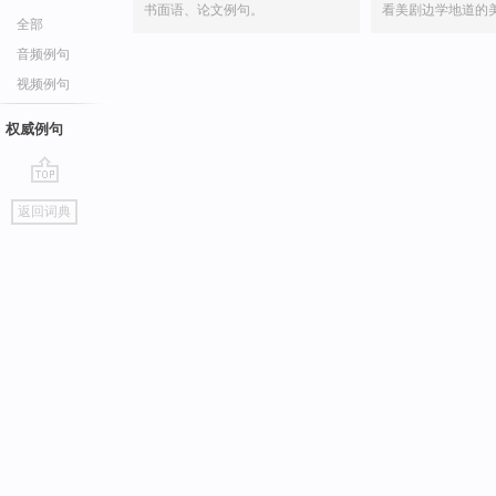
书面语、论文例句。
看美剧边学地道的
全部
音频例句
视频例句
权威例句
go
返回词典
top