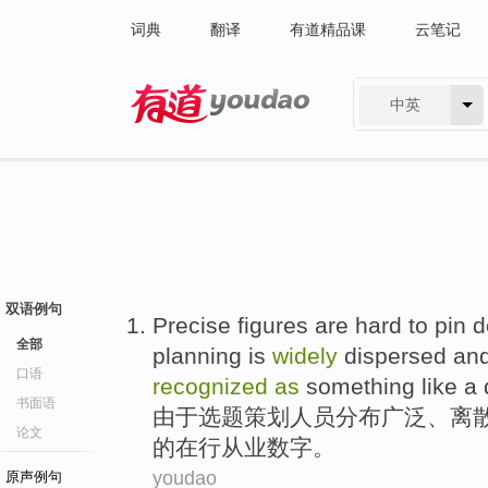
词典
翻译
有道精品课
云笔记
中英
有道 - 网易旗下搜索
双语例句
Precise
figures
are
hard
to pin 
全部
planning
is
widely
dispersed
and
口语
recognized
as
something like
a
书面语
由于
选题
策划
人员
分布
广泛
、
离
论文
的在行
从业
数字
。
youdao
原声例句