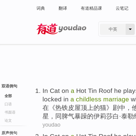
词典
翻译
有道精品课
云笔记
中英
有道 - 网易旗下搜索
双语例句
In
Cat
on
a
Hot
Tin
Roof
he
play
全部
locked
in
a
childless
marriage
w
口语
在
《
热
铁皮
屋顶
上
的
猫
》剧中，
书面语
星
，
同
脾气暴躁的伊莉莎白·泰勒
论文
youdao
原声例句