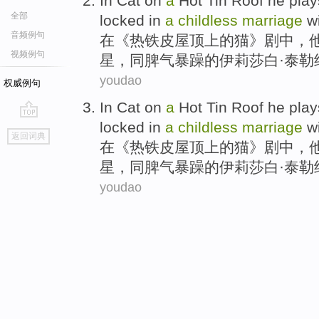
In
Cat
on
a
Hot
Tin
Roof
he
play
全部
locked
in
a
childless
marriage
w
音频例句
在
《
热
铁皮
屋顶
上
的
猫
》剧中，
视频例句
星
，
同
脾气
暴躁的伊莉莎白·泰勒
youdao
权威例句
In
Cat
on
a
Hot
Tin
Roof
he
play
locked
in
a
childless
marriage
w
go
返回词典
top
在
《
热
铁皮
屋顶
上
的
猫
》剧中，
星
，
同
脾气
暴躁的伊莉莎白·泰勒
youdao