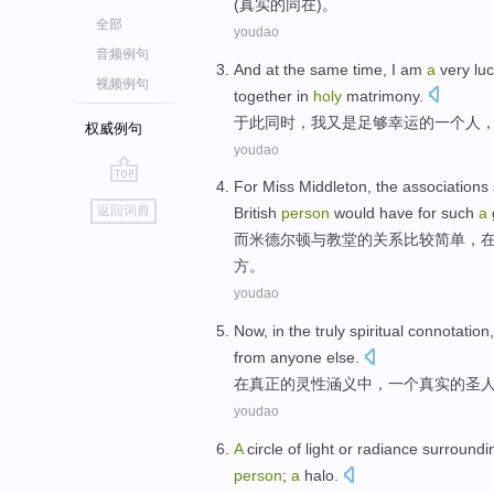
(真实的同在)。
全部
youdao
音频例句
And at the same time
,
I am
a
very lu
视频例句
together
in
holy
matrimony
.
于此
同时
，
我
又是
足够
幸运的
一
个
人
权威例句
youdao
For
Miss
Middleton
,
the
associations
go
返回词典
British
person
would have for such
a
top
而
米德尔顿
与
教堂
的
关系
比较
简单
，
方
。
youdao
Now,
in
the
truly
spiritual
connotation
from
anyone
else
.
在
真正
的
灵性
涵义
中，
一个
真实
的
圣
youdao
A
circle
of
light
or
radiance
surroundi
person
;
a
halo.