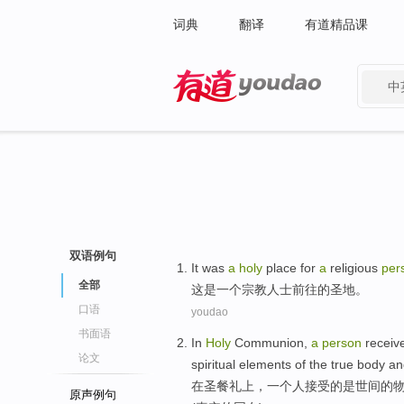
词典
翻译
有道精品课
中
有道 - 网易旗下搜索
双语例句
It
was
a
holy
place for
a
religious
per
全部
这
是
一个
宗教
人士
前往
的
圣地
。
口语
youdao
书面语
In
Holy
Communion
,
a
person
receiv
论文
spiritual
elements
of
the
true
body
an
在
圣餐
礼上，
一个
人
接受
的
是
世间
的
原声例句