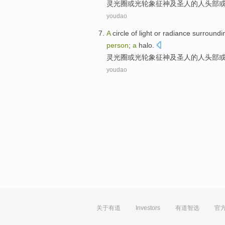
灵光
圈
或
光
轮
象征
神及圣人
的
人
头部
youdao
A
circle
of
light
or
radiance
surroundi
person
;
a
halo.
灵光
圈
或
光
轮
象征
神及圣人
的
人
头部
youdao
关于有道
Investors
有道智选
官