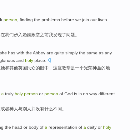
ck
person
,
finding
the
problems
before
we
join our lives
，在
我们
步入婚姻殿堂
之前
我
发现
了
问题
。
she
has
with
the
Abbey
are quite
simply
the same as
any
glorious
and
holy
place
.
在
她
和
其他
英国
民众
的眼中，这座教堂是
一个
光荣
神圣
的
地
,
a
truly
holy
person
or
person
of
God
is in
no
way
different
人
或者
神人
与
别人
并没有
什么
不同
。
ng
the
head
or
body
of
a
representation of
a
deity
or
holy