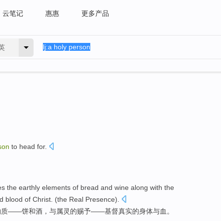
云笔记
惠惠
更多产品
英
son
to head for
.
es
the
earthly
elements
of
bread
and
wine
along
with
the
d
blood
of
Christ
. (the
Real
Presence
).
物质——
饼
和
酒
，
与
属
灵的赐予——
基督
真实
的
身体
与
血
。