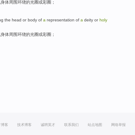
或
身体
周围环绕
的光圈或
彩
圈；
ng
the
head
or
body
of
a
representation of
a
deity
or
holy
或
身体
周围环绕
的光圈或
彩
圈；
方博客
技术博客
诚聘英才
联系我们
站点地图
网络举报