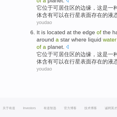
of
a
planet
.
它
位于
可
居住区
的
边缘
，
这
是
一
体含有可以
在
行星
表面
存在
的
液
youdao
It
is located at
the
edge
of
the
h
around
a
star
where liquid
water
of
a
planet
.
它
位于
可
居住区
的
边缘
，
这
是
一
体含有可以
在
行星
表面
存在
的
液
youdao
关于有道
Investors
有道智选
官方博客
技术博客
诚聘英