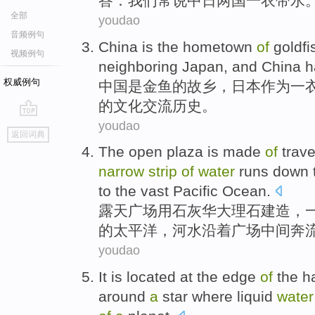
答
：
我们
常
说
中日
两国
一衣带水
全部
youdao
音频例句
China
is
the
hometown
of
goldfi
视频例句
neighboring
Japan
,
and
China
h
权威例句
中国
是
金鱼
的
故乡
，
日本
作为一
的
文化交流
历史
。
youdao
go
返回词典
top
The open
plaza
is
made
of
trave
narrow
strip
of
water
runs
down
to the
vast
Pacific Ocean
.
露天
广场
用
石灰
华
大理石建造
，
的太平洋，
河水
沿着
广场
中间
奔
youdao
It
is located at
the
edge
of
the
h
around
a
star
where liquid
water