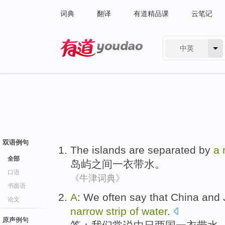
词典
翻译
有道精品课
云笔记
中英
有道 - 网易旗下搜索
双语例句
The islands
are separated
by
a
全部
岛屿
之间
一衣带水
。
口语
《牛津词典》
书面语
A
:
We
often
say that
China and 
论文
narrow
strip
of
water
.
原声例句