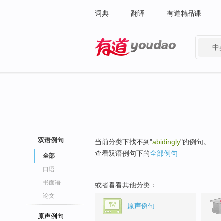
词典
翻译
有道精品课
中
有道 - 网易旗下搜索
双语例句
当前分类下找不到"
abidingly
"的例句。
查看双语例句下的
全部例句
全部
口语
书面语
或者看看其他分类：
论文
原声例句
原声例句