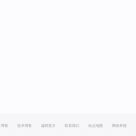
方博客
技术博客
诚聘英才
联系我们
站点地图
网络举报