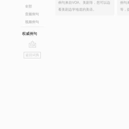
例句来自VOA、美剧等，您可以边
例句
全部
看美剧边学地道的美语。
等，
音频例句
视频例句
权威例句
go
返回词典
top