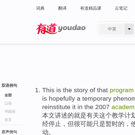
词典
翻译
有道精品课
云笔记
中英
有道 - 网易旗下搜索
双语例句
This
is
the
story
of
that
program
全部
is
hopefully
a temporary
phenome
口语
reinstitute it in
the
2007
academ
书面语
本文
讲述
的
就是
有关
这个
教学
计
论文
经停止
，但很
可能
只是
暂时的，
动。
原声例句