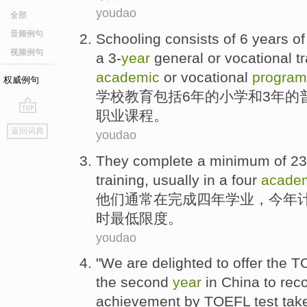
youdao
全部
音频例句
Schooling
consists
of
6
years
o
视频例句
a
3-
year
general
or
vocational
t
academic
or
vocational
program
权威例句
学校教育
包括
6
年
的
小学
和
3
年的
职业
课程
。
go
返回词典
youdao
top
They
complete
a
minimum
of
23
training
,
usually
in
a
four
academ
他们
通常
在
完成
四
年
学业
，今年
时
最低
限度。
youdao
"
We
are delighted
to offer the
T
the second
year
in
China
to
rec
achievement
by
TOEFL
test ta