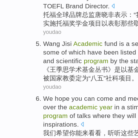
TOEFL
Brand
Director
.
托福
全球
品牌
总监
唐晓非
表示：“
实施托福
奖学金
项目
以
表彰那些
youdao
Wang Jisi
Academic
fund
is a s
some
of which
have been
listed 
and scientific
program
by the
st
《
王季思
学术
基金
丛书》是以基
被
国家
教委
定为“
八五
”
社科
项目
。
youdao
We
hope
you
can
come
and me
over the
academic
year
in
a sti
program
of
talks
where
they
will
inspirations
.
我们
希望
你
能
来
看看
，
听听
这些