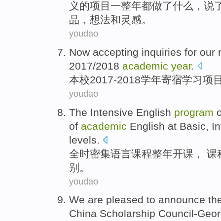
义
的
项目
一整
年
都
做
了什么，
说
品，
想法
和灵感。
youdao
Now
accepting
inquiries
for our
2017/2018
academic
year
.
本校2017-2018
学年
寄宿学习
项
youdao
The
Intensive
English
program
o
of
academic
English at
Basic
,
I
levels
.
全时密集
语言
课程
整年开课
， 课
别
。
youdao
We are pleased
to
announce the 
China
Scholarship
Council-Geo