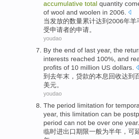
accumulative
total
quantity
come
of
wool
and
woolen
in 2006.
当
发放
的
数量
累计
达到2006年
羊
受
申请者的
申请
。
youdao
By
the end
of
last
year
, the retu
interests
reached
100%, and
re
profits
of 10 million
US dollars
.
到
去年末
，
贷款
的
本息回收
达到
美元
。
youdao
The
period
limitation
for
tempora
year
, this limitation
can
be
post
period
can not be
over
one
year
临时
进出口
期限
一般
为
半年
，
可