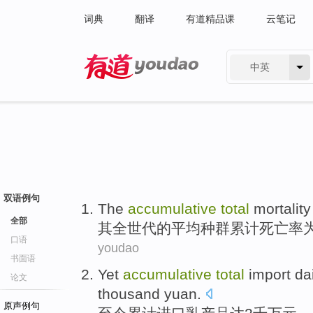
词典
翻译
有道精品课
云笔记
中英
有道 - 网易旗下搜索
双语例句
The
accumulative
total
mortality
全部
其
全世代
的
平均种群累计
死亡率
口语
youdao
书面语
Yet
accumulative
total
import
da
论文
thousand
yuan
.
原声例句