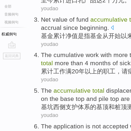
至今
累计
进口
乳
产品
达
2千万
元
。
全部
youdao
音频例句
Net
value of
fund
accumulative
视频例句
accrual
since
beginning
.
权威例句
基金
累计
净值
是
指
基金
从
开始
以
youdao
go
The
cumulative
work
with more
返回词典
top
total
more than
4
months
of
sick
累计
工作
满20
年以上
的
职工，请
youdao
The
accumulative
total
displac
on
the
base
top
and
pile
top
are
基坑
西侧支护体系
的
基
顶
和
桩
顶
youdao
The application
is not
accepted