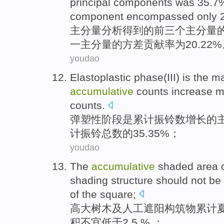
principal
components
was 35.7
component
encompassed only 2
主
分量
分析得到
的
前
三个
主
分量
一
主
分量
的方差贡献率为20.22%
youdao
Elastoplastic
phase
(III)
is
the
ma
accumulative
counts
increase
mo
counts.
弹塑性
阶段
是
累计
振铃
数
增长
的
计振铃
总数
的
35.35%；
youdao
The
accumulative
shaded
area
shading
structure
should not be
of the
square
;
高大
树木
及
人工遮阳
构筑物
累计
积
不宜
低于
2 5 % ；