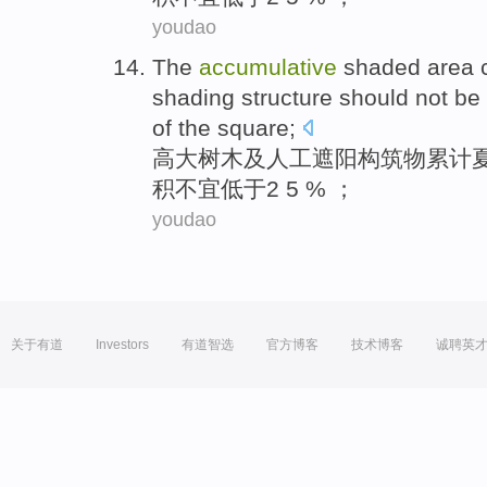
youdao
The
accumulative
shaded
area
shading
structure
should not be
of the
square
;
高大
树木
及
人工遮阳
构筑物
累计
积
不宜
低于
2 5 % ；
youdao
关于有道
Investors
有道智选
官方博客
技术博客
诚聘英