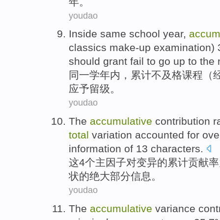
年。
youdao
Inside same
school
year
,
accum
classics
make-up
examination) 
should grant fail to go up to the
同一
学
年内
，
累计
不及格
课程
（
应予
留级
。
youdao
The
accumulative
contribution
r
total
variation
accounted
for
ove
information
of
13
characters
.
这
4个
主
因子
对
变异
的
累计
贡献率
状的
绝大
部分
信息
。
youdao
The
accumulative
variance
cont