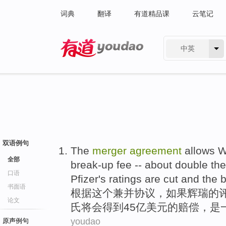
词典
翻译
有道精品课
云笔记
中英
有道 - 网易旗下搜索
双语例句
The
merger
agreement
allows
W
全部
break-up fee -- about
double
the
口语
Pfizer's
ratings
are
cut and the
书面语
根据
这个
兼并
协议
，
如果
辉瑞
的
论文
氏
将会得到45亿美元
的
赔偿
，
是
youdao
原声例句