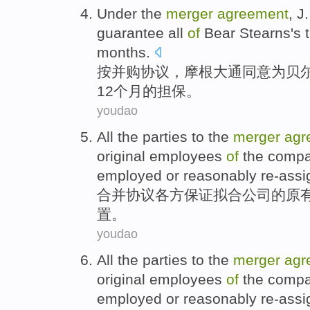
Under the
merger
agreement
,
J
guarantee
all
of
Bear Stearns
's
months
.
按
并购
协议
，
摩根
大通
同意
为
贝
12个月的
担保
。
youdao
All the
parties
to
the
merger
agr
original
employees
of
the
compa
employed
or
reasonably
re-ass
合并
协议
各方
保证拟合
公司
的
原
置
。
youdao
All the
parties
to
the
merger
agr
original
employees
of
the
compa
employed
or
reasonably
re-ass