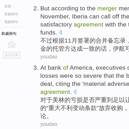
全部
But
according to
the
merger
me
音频例句
November
,
Iberia
can
call
off
th
视频例句
satisfactory
agreement
with
the
funds
.
权威例句
不过
根据
11月
签署
的
合并
备忘录
金
的
托管
方
达成
一致的话，伊
航
go
返回词典
youdao
top
At
bank
of
America
,
executives
losses
were so
severe
that
the 
deal
, citing the '
material
advers
agreement
.
对于
美林
的
亏损
是否
严重
到
足以
的
“
重大
不利变动
条款
”
放弃
收购
，
论
。
youdao