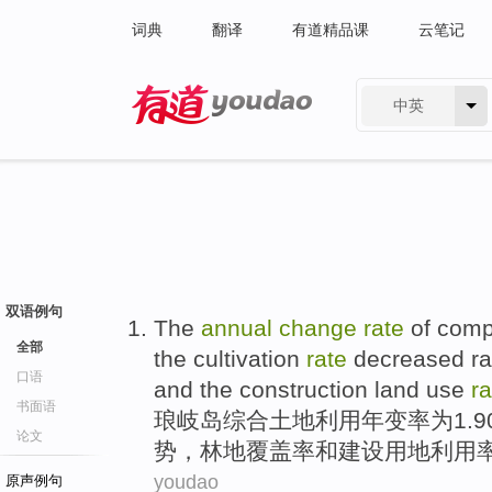
词典
翻译
有道精品课
云笔记
中英
有道 - 网易旗下搜索
双语例句
The
annual
change
rate
of
comp
全部
the
cultivation
rate
decreased
ra
口语
and
the
construction
land
use
ra
书面语
琅岐岛
综合
土地
利用
年
变
率
为1.
论文
势，
林地
覆盖率
和
建设
用地
利用
youdao
原声例句