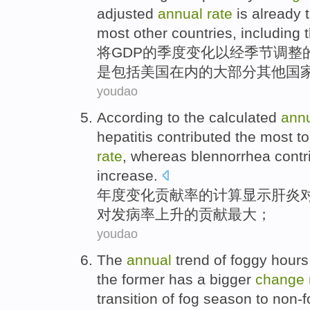
adjusted
annual
rate
is
already
most
other
countries
,
including
将
GDP
的
季度
变化
以
经
季节
调整
是
包括
美国
在内
的
大部分
其他
国
youdao
According
to
the
calculated
ann
hepatitis
contributed
the
most
to
rate
,
whereas blennorrhea
contr
increase.
年度
变化
贡献率
的
计算
显示
肝炎
对发病率上升的
贡献
最大；
youdao
The
annual
trend
of
foggy
hours
the former has a
bigger
change
transition
of
fog
season
to
non-