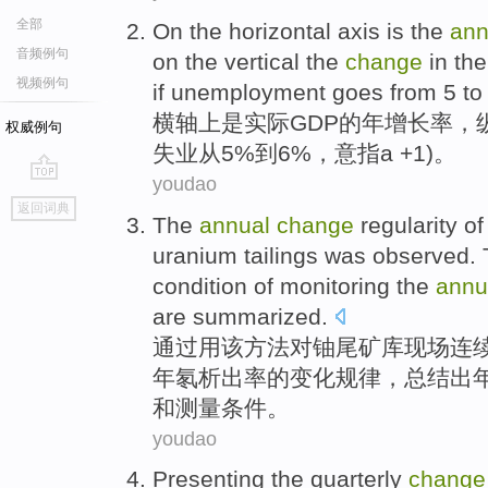
全部
On the horizontal axis
is
the
ann
音频例句
on
the
vertical
the
change
in th
视频例句
if
unemployment
goes
from
5
to
横轴
上
是
实际
GDP
的
年增长率
，
权威例句
失业
从
5%
到
6%，意指a +
1
)。
youdao
go
返回词典
top
The
annual
change
regularity
of
uranium
tailings
was
observed
.
condition
of
monitoring
the
annu
are summarized.
通过用
该
方法
对
铀
尾矿库
现场连
年
氡
析出
率
的
变化
规律
，总结出
和
测量
条件
。
youdao
Presenting
the
quarterly
change