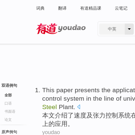
词典
翻译
有道精品课
云笔记
中英
有道 - 网易旗下搜索
双语例句
This paper
presents the
applica
全部
control
system
in
the
line
of
univ
口语
Steel
Plant.
书面语
本文
介绍
了
速度
及
张力
控制
系统
论文
上
的
应用
。
youdao
原声例句