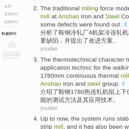
全部
The traditional
rolling
force
mod
音频例句
mill
at
Anshan
Iron and
Steel
Co
视频例句
some
defects
were
found out
.
分析
了
鞍钢
冷轧厂
4机架
冷
连
轧机
权威例句
要缺陷，
并
提出
了改进方案。
youdao
go
返回词典
top
The
thermotechnical
character
application
technic
for the walk
1780mm continuous thermal
rol
Anshan
iron and
steel
group
.
介绍了
鞍钢
1780
热连轧
机组上下
能
的
测试
方法
及其
应用
技术
。
youdao
Up to
now
,
the
system
runs
stab
strip
mill
,
and
it has also been
w