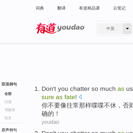
词典
翻译
有道精品课
云笔记
中英
有道 - 网易旗下搜索
双语例句
Don't
you
chatter so much
as
us
全部
sure
as
fate
!
口语
你
不要
像
往常那样
喋喋
不休，
否
书面语
确
的！
论文
youdao
原声例句