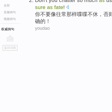
Don't
you
chatter so much
as
us
全部
sure
as
fate
!
音频例句
你
不要
像
往常那样
喋喋
不休，
否
视频例句
确
的！
youdao
权威例句
go
返回词典
top