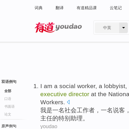
词典
翻译
有道精品课
云笔记
中英
有道 - 网易旗下搜索
双语例句
I
am
a
social
worker
, a
lobbyist
,
全部
executive
director
at
the
Nationa
口语
Workers
.
书面语
我
是
一
名
社会
工作者
，一名
说客
论文
主任
的
特别
助理
。
youdao
原声例句