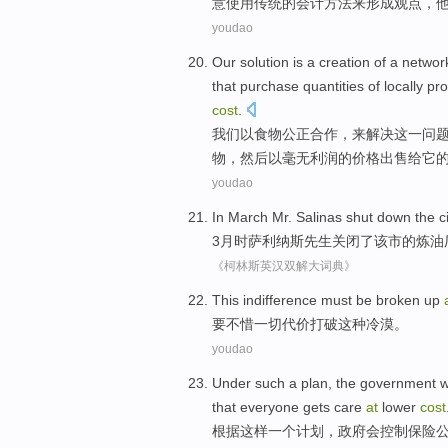
意
使用
传统
的
会计方法
来
形成
观点
，
youdao
Our
solution
is
a
creation
of
a networ
that
purchase quantities
of
locally
pr
cost
.
我们
以
食物
公正
合作，来
解决
这
一
问
物，然后以毫无利润的价格出售给它
youdao
In
March
Mr.
Salinas
shut down
the
c
3月
时萨利纳斯
先生
关闭
了
该市
的
炼油
《柯林斯英汉双解大词典》
This
indifference
must be
broken up
要
不惜
一切
代价
打破
这种
冷漠
。
youdao
Under
such
a
plan
,
the government
w
that
everyone
gets
care
at
lower
cost
根据
这样
一个
计划
，
政府
会
控制
保险