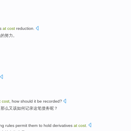
s
at
cost
reduction.
绝
的
努力
。
t
cost
,
how
should it be
recorded
?
，那么又该
如何
记录这笔债务呢？
ing
rules
permit
them
to
hold
derivatives
at
cost
.