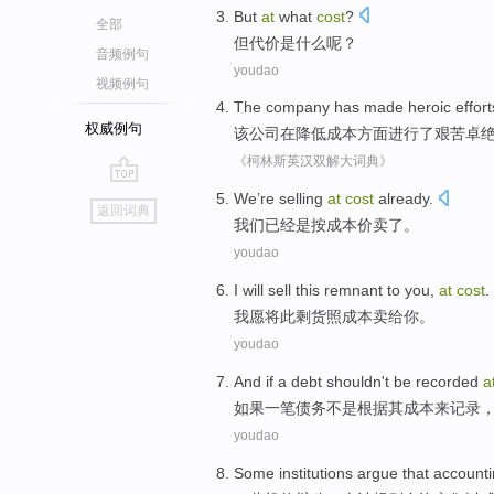
But
at
what
cost
?
全部
但
代价
是什么
呢？
音频例句
youdao
视频例句
The
company
has made
heroic
effort
权威例句
该
公司
在
降低成本方面
进行
了艰苦
卓
《柯林斯英汉双解大词典》
go
We
’re
selling
at
cost
already
.
返回词典
top
我们
已经是按
成本价
卖
了。
youdao
I
will
sell
this
remnant
to
you
,
at
cost
.
我
愿将
此
剩货照
成本
卖
给
你
。
youdao
And if
a
debt
shouldn
't be
recorded
a
如果
一
笔
债务
不是
根据
其成本来
记录
youdao
Some
institutions
argue that
account