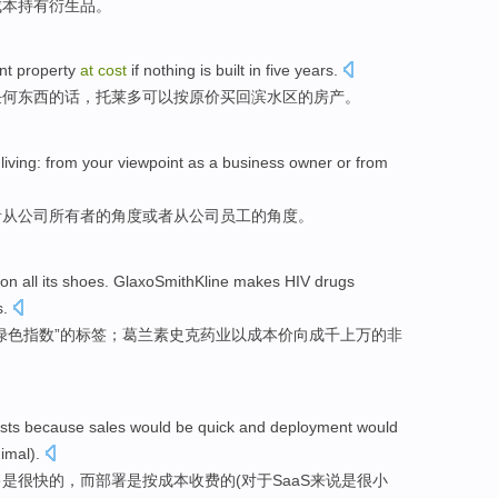
成本
持有
衍生品
。
nt
property
at
cost
if
nothing
is
built
in
five
years
.
任何东西
的话，
托莱多
可以
按
原价
买
回
滨水区
的
房产
。
f
living
:
from
your viewpoint as a
business
owner
or
from
者
从
公司
所有者
的
角度
或者从
公司员工
的
角度。
on
all
its shoes
.
GlaxoSmithKline
makes
HIV
drugs
s
.
绿色
指数
”的
标签
；
葛兰素
史克药业
以
成本价向成千上万的非
sts
because
sales
would
be
quick
and
deployment
would
imal
).
售
是
很快
的，
而
部署
是
按
成本
收费的(
对于
SaaS来说
是
很小