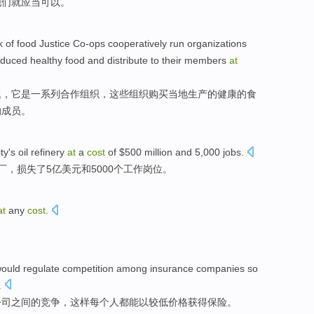
他们就应当可以。
k of
food
Justice
Co-ops cooperatively
run
organizations
oduced
healthy
food
and distribute to their
members
at
题，它
是
一系列合作
组织
，这些组织
购买
当地
生产
的
健康
的食
的成员。
ity's
oil
refinery
at
a
cost
of $500 million
and
5,000
jobs
.
厂
，
损失
了5亿美元
和
5000个工作岗位。
at
any
cost
.
ould
regulate
competition
among
insurance
companies
so
.
公司
之间
的
竞争
，
这样
每个人都
能
以
较低
价格
获得
保险
。