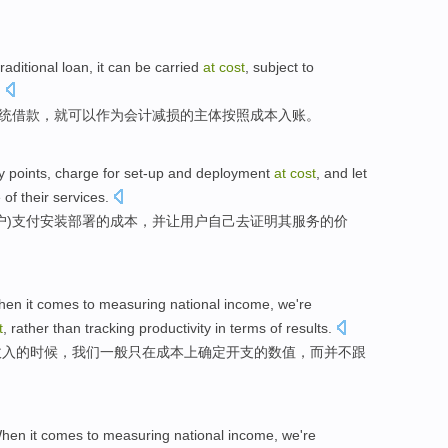
traditional
loan
,
it
can be
carried
at
cost
,
subject
to
.
统
借款
，
就
可以
作为会计
减损
的
主体
按照
成本
入账。
y
points, charge for set-up and
deployment
at
cost
,
and
let
e
of
their
services
.
户)
支付
安装部署
的
成本
，
并
让
用户
自己
去证明
其
服务的
价
When
it comes
to
measuring
national
income
,
we
're
t
,
rather
than
tracking
productivity in terms
of
results.
收入
的时候，
我们
一般
只
在
成本
上确定
开支
的数值，
而
并不
跟
hen
it comes to
measuring
national
income
,
we
're