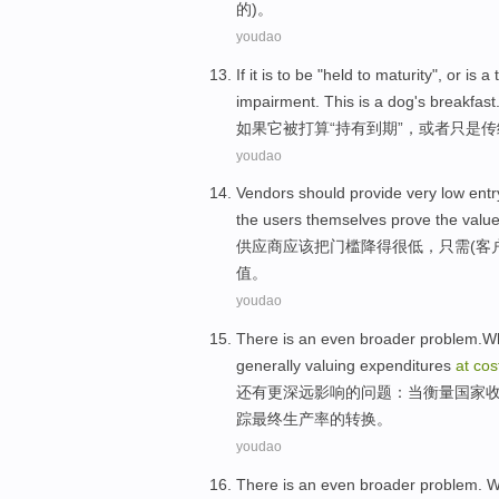
的)。
youdao
If
it
is to
be
"
held
to
maturity
",
or
is
a
impairment
. This is a dog's breakfast
如果
它
被
打算
“
持有
到期
”，
或者
只是
传
youdao
Vendors
should
provide
very low
entr
the
users
themselves
prove
the
valu
供应商
应该
把门槛
降得
很
低，只需(客
值
。
youdao
There is
an even broader
problem.
generally
valuing expenditures
at
cos
还有
更
深远影响的问题：
当
衡量
国家
踪
最终
生产率
的转换。
youdao
There is
an even broader
problem
.
W