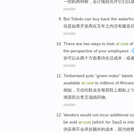
一些
机构
辩称
，
会计
规则
允许
它们
以
youdao
But
Toledo
can
buy
back
the
waterfro
但是
如果
开发商
在
五
年之内没有
建造
youdao
There
are
two
ways
to
look
at
cost
o
the
perspective
of
your
employees
.
你
可以
从
两个
方面
看待
生活
成本
：
或
youdao
Timberland puts
“
green
index
”
labels
available
at
cost
to
millions
of
African
例如，天伯伦
鞋业
在每
双
鞋上
都
贴上“
洲居民出售
艾滋病
药物
。
youdao
Vendors
would
not
incur
additional
co
be
sold
at
cost
(which
for
SaaS
is
min
供应商
不会
承担
额外的
成本
，
因为
销