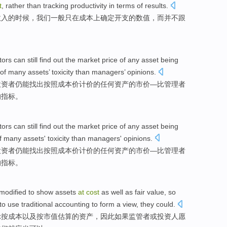
t
,
rather
than
tracking
productivity in terms
of
results.
收入
的时候，
我们
一般
只
在
成本
上确定
开支
的数值，
而
并不
跟
tors
can
still
find out
the
market
price
of
any
asset
being
of
many
assets
’ toxicity
than
managers’
opinions
.
投资者
仍
能
找出
按照
成本价计价
的
任何
资产
的
市价
—
比
管理者
的
指标
。
tors
can
still
find out
the
market
price
of
any
asset
being
f
many
assets
' toxicity
than
managers'
opinions
.
投资者
仍
能
找出
按照
成本价计价
的
任何
资产
的
市价
—
比
管理者
的
指标
。
modified
to
show
assets
at
cost
as well as
fair value
,
so
to
use
traditional
accounting
to
form
a
view
,
they
could
.
示
按
成本
以及
按
市值
估算的
资产
，
因此
如果
监管者
或
投资人
愿