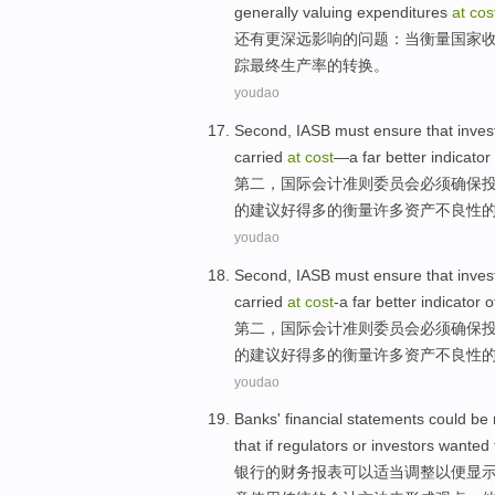
generally
valuing expenditures
at
cos
还有
更
深远影响的
问题
：
当
衡量
国家
踪
最终生产率的转换。
youdao
Second
,
IASB
must
ensure that
inves
carried
at
cost
—
a far better
indicator
第二
，
国际会计准则委员会
必须
确保
的建议好
得
多的衡量
许多
资产
不良性
youdao
Second
,
IASB
must
ensure that
inves
carried
at
cost
-a far
better
indicator
o
第二
，国际
会计
准则委员会
必须
确保
的
建议
好得
多的衡量
许多
资产
不良性
youdao
Banks
' financial
statements
could
be
that
if
regulators
or
investors
wanted 
银行
的
财务
报表
可以
适当调整
以便
显