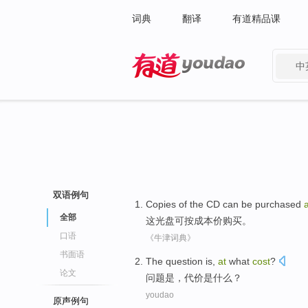
词典
翻译
有道精品课
中
有道 - 网易旗下搜索
双语例句
Copies of
the
CD
can be
purchased
全部
这
光盘
可
按成本价购买
。
口语
《牛津词典》
书面语
The
question
is
,
at
what
cost
?
论文
问题
是
，
代价
是什么
？
youdao
原声例句