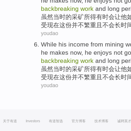
he
makes
now
, he
enjoys
not
go
backbreaking
work
and
long per
虽然
当时的
采矿
所得
有时
会
让
他
受现在
这份
并不
繁重
且
不
会长
时
youdao
While
his
income
from mining
w
he
makes
now
, he
enjoys
not
go
backbreaking
work
and
long per
虽然
当时的
采矿
所得
有时
会
让
他
受现在
这份
并不
繁重
且
不
会长
时
youdao
关于有道
Investors
有道智选
官方博客
技术博客
诚聘英