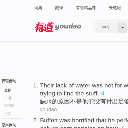
词典
翻译
有道精品课
云笔记
中英
有道 - 网易旗下搜索
双语例句
Their
lack
of
water was not for w
全部
trying
to find
the
stuff.
口语
缺水
的
原因不是
他们
没有
付出足
书面语
youdao
论文
Buffett
was horrified
that
he
per
原声例句