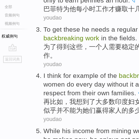
only to
earn
pennies
an hour
.
全部
巴菲特
为
他
每小时
工作
才
赚取
十
音频例句
youdao
视频例句
To
get
these
he
needs
a
regular
权威例句
backbreaking
work
in
the fields
.
为了
得到
这些
，
一个
人
需要
稳定
作
。
go
返回词典
top
youdao
I
think
for example
of the
backbr
women
do
every day
without
it
a
respect from
their
own families
.
再
比如
，
我
想到
了
大多数
印度
妇
似乎
并不能为
她们
赢得
家人的
多
youdao
While
his
income
from mining
w