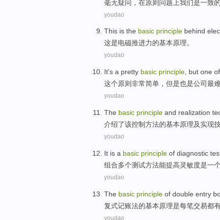
毫无
疑问，
在
原则问题
上
我们
是
一致
youdao
This
is
the
basic
principle
behind ele
这
是
电磁
推进力
的
基本
原理
。
youdao
It
's
a pretty
basic
principle
,
but
one
of
这个
原则
非常
简单
，
但是
也是
公司
最
youdao
The
basic
principle
and
realization
te
介绍了
该
控制
方法
的
基本
原理
及
实现
youdao
It is
a
basic
principle
of diagnostic
tes
组合多个
测试
方法
能提高
灵敏度
是
一
youdao
The
basic
principle
of
double entry b
复式
记账法
的
基本
原理
是
每
笔交易
都
youdao