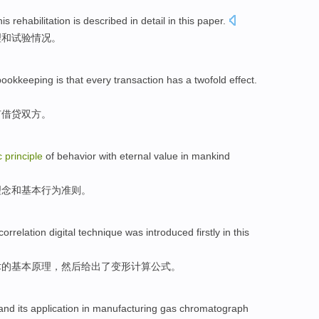
his
rehabilitation
is
described
in detail in
this
paper
.
理
和
试验
情况。
bookkeeping
is that
every
transaction
has a
twofold effect.
有
借贷双方。
c
principle
of
behavior
with
eternal
value
in
mankind
理念
和
基本
行为
准则
。
correlation
digital
technique
was introduced
firstly
in this
术
的
基本
原理
，然后给出了变形计算公式。
and its
application
in
manufacturing
gas
chromatograph