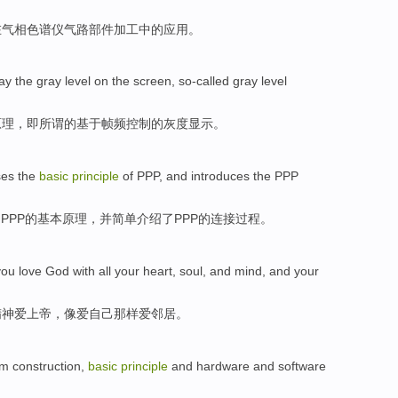
在
气
相色谱仪气路部件
加工
中的应用
。
lay
the
gray
level on the screen,
so-called
gray
level
原理
，
即所谓
的基于
帧
频控制的
灰度
显示。
ses
the
basic
principle
of
PPP
, and
introduces
the
PPP
PPP
的
基本
原理
，
并
简单介绍
了
PPP的
连接
过程。
you love
God
with
all your
heart
,
soul
, and
mind
, and your
精神
爱
上帝
，像爱自己
那样
爱
邻居
。
em
construction
,
basic
principle
and
hardware
and
software