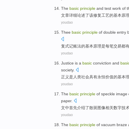
The
basic
principle
and
test
work
of
t
文章
详细
论述了
该
修复
工艺
的
基本
原
youdao
Thee
basic
principle
of
double entry
复式
记账法
的
基本
原理
是
每
笔交易
都
youdao
Justice
is
a
basic
conviction
and
basi
society
.
正义
是
人类
社会
具有
永恒
价值
的
基本
youdao
The
basic
principle
of
speckle
image
paper
.
文中
首先介绍
了
散
斑
图像
相关
数字
技
youdao
The
basic
principle
of
vacuum
braze