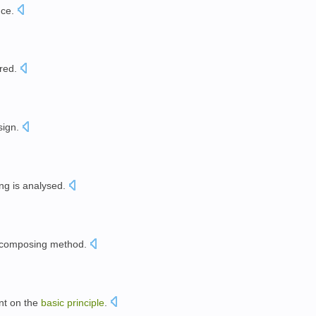
nce
.
red
.
sign
.
ng
is
analysed
.
 composing
method
.
nt
on
the
basic
principle
.