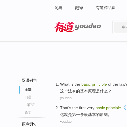
词典
翻译
有道精品课
中
有道 - 网易旗下搜索
双语例句
What
is
the
basic
principle
of
the
law
全部
这个
法令
的
基本
原理
是
什么
？
口语
youdao
书面语
That
's
the first
very
basic
principle
.
论文
这
就是
第一
条
最
基本的原则。
youdao
原声例句