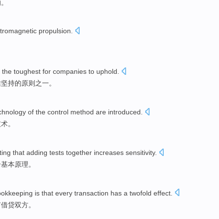
的。
ctromagnetic
propulsion
.
the toughest
for
companies
to uphold
.
难
坚持
的
原则
之一
。
chnology
of
the
control
method
are
introduced
.
技术
。
ting
that adding tests together
increases
sensitivity
.
个
基本
原理
。
ookkeeping
is that
every
transaction
has a
twofold effect.
有借贷双方。