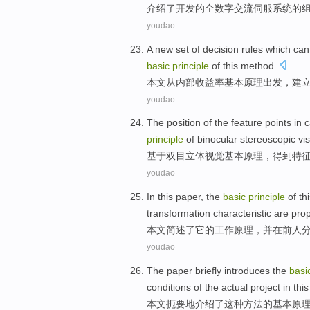
介绍
了
开发
的
全数字
交流
伺服
系统
的
youdao
A
new
set
of
decision
rules
which ca
basic
principle
of
this
method.
本文
从
内部收益率
基本
原理
出发
，建
youdao
The
position
of
the
feature
points
in
c
principle
of
binocular
stereoscopic
vi
基于
双目
立体
视觉
基本
原理
，
得到
特
youdao
In this paper
, the
basic
principle
of
th
transformation
characteristic
are
pro
本文
简述
了它
的
工作原理
，
并
在
前人
youdao
The paper
briefly
introduces
the
basi
conditions
of
the
actual
project
in
this
本文
扼要地
介绍
了
这种
方法
的
基本
原