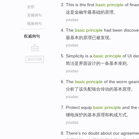
This
is
the first
basic
principle
of
fina
全部
这
是
金融学
最
基础
的
原理
。
音频例句
youdao
视频例句
The
basic
principle
had
been
discove
权威例句
最
基本的
原理
已
被
发现。
youdao
go
Simplicity
is
a
basic
principle
of
UI
de
返回词典
top
简洁
是
界面
设计
的
一条
基本
准则
。
youdao
The
basic
principle
of
the
worm geari
分析了
该
失配
啮合
传动
的
基本
原理
。
youdao
Protect
equip
basic
principle
and
the
继电
保护
的
基本
原理
和
构成
方式
。
youdao
There's no doubt
about
our
agreeme