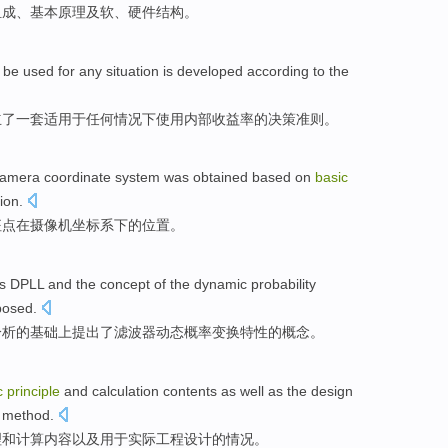
组成
、
基本
原理
及
软
、
硬件
结构
。
n be
used
for
any
situation
is developed
according
to the
立
了一
套
适用
于
任何
情况下
使用内部收益率
的
决策
准则
。
amera
coordinate system was
obtained
based on
basic
sion
.
征
点
在
摄像机
坐标系
下
的
位置
。
is
DPLL
and
the
concept
of
the
dynamic
probability
posed
.
分析
的
基础
上
提出了滤波器
动态
概率
变换
特性
的
概念
。
c
principle
and
calculation
contents
as well as
the
design
method
.
理
和
计算
内容
以及
用于实际
工程
设计
的
情况
。