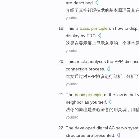
are described
.
介绍了
真空
钎焊技术
的
基本
原理
及其
youdao
This
is
basic
principle
on
how to disp
display
by FRC
.
这
是
在显示屏上
显示
灰度
的
一个
基本
youdao
This article
analyses
the
PPP
,
discus
connection
process
.
本文
通过对
PPP
协议进行
剖析
，
分析
了
youdao
The
basic
principle
of
the
law
is
that
neighbor
as
yourself
.
法令
的
原理
是
全心全意
的
用
灵魂
，
用
youdao
The
developed
digital
AC
servo
syst
structures
are
presented
.