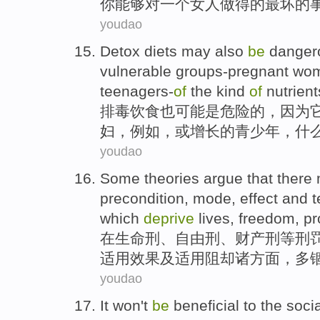
你
能够
对
一个
女人
做
得的
最
坏的
youdao
Detox
diets
may
also
be
danger
vulnerable
groups-pregnant wo
teenagers-
of
the
kind
of
nutrient
排毒
饮食
也
可能
是
危险的
，
因为
妇
，
例如
，
或
增长
的
青少年
，
什
youdao
Some theories argue that there
precondition
,
mode
,
effect
and
t
which
deprive
lives
,
freedom
,
pr
在
生命
刑
、自由刑、财产刑等刑
适用
效果
及
适用阻却诸方面，多
youdao
It
won't
be
beneficial to the
socia