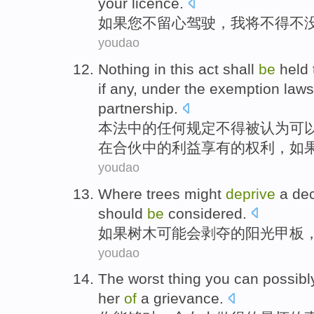
your licence
.
如果
您
不
留心
驾驶
，
我
将
不得不
youdao
Nothing
in
this act
shall
be
held
if
any,
under the
exemption
laws
partnership
.
本法
中的
任何
规定不得
被
认为
可
在合伙中的
利益享有
的权利，
如
youdao
Where
trees
might
deprive
a
de
should
be
considered
.
如果
树木
可能会
剥夺
的
阳光
甲板
youdao
The worst
thing
you
can
possib
her
of
a
grievance
.