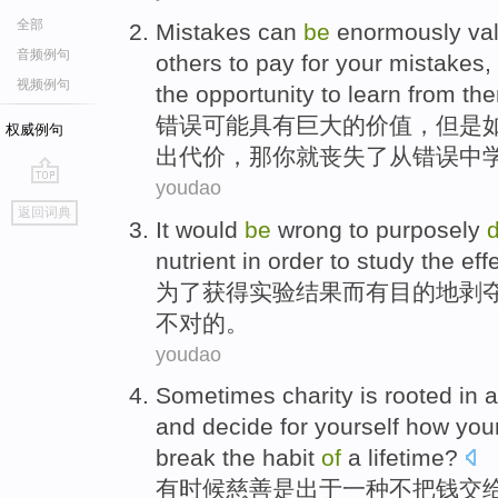
全部
Mistakes
can
be
enormously
va
音频例句
others
to
pay
for
your
mistakes,
视频例句
the
opportunity
to
learn
from
the
错误
可能
具有巨大
的价值
，
但是
权威例句
出代价
，
那
你就
丧失
了从错误中
youdao
go
返回词典
top
It would
be
wrong
to
purposely
nutrient
in order to
study the effe
为了
获得实验结果而
有目的地
剥
不对
的。
youdao
Sometimes
charity
is
rooted in
a
and
decide for
yourself
how you
break
the
habit
of
a
lifetime
?
有时候
慈善
是
出于
一种
不把
钱
交