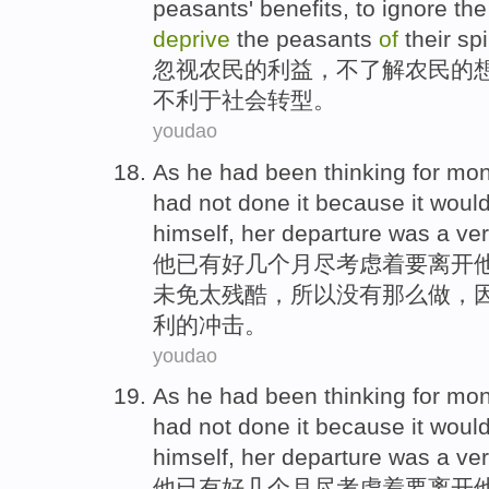
peasants
'
benefits
, to ignore th
deprive
the peasants
of
their
spi
忽视
农民
的
利益
，
不
了解农民
的
不利于
社会
转型
。
youdao
As
he
had been
thinking
for mo
had not
done it
because
it woul
himself
,
her
departure was
a
ve
他
已有
好
几个
月尽
考虑
着
要离开
未免
太
残酷
，所以
没有
那么
做
，
利
的冲击。
youdao
As
he
had been
thinking
for mo
had not
done it
because
it woul
himself
,
her
departure was
a
ve
他
已有
好
几个
月尽
考虑
着
要离开