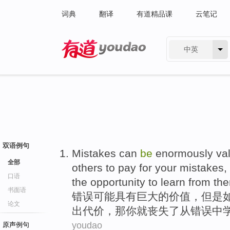
词典
翻译
有道精品课
云笔记
中英
有道 - 网易旗下搜索
双语例句
Mistakes
can
be
enormously
va
全部
others
to
pay
for
your
mistakes,
口语
the
opportunity
to
learn
from
the
书面语
错误
可能
具有巨大
的价值
，
但是
论文
出代价
，
那
你就
丧失
了从错误中
youdao
原声例句