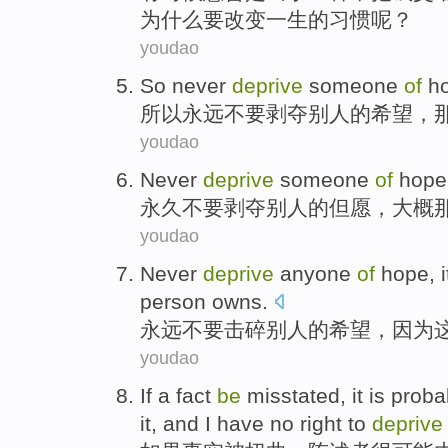
为什么要
改变
一生
的
习惯
呢？
youdao
So
never
deprive
someone
of
h
所以
永远不要
剥夺
别人
的
希望
，
youdao
Never
deprive
someone
of
hope
永久不要
剥夺
别人
的
但愿
，大概
youdao
Never
deprive
anyone
of
hope
,
i
person
owns
.
永远不
要击
碎别人
的
希望
，
因为
youdao
If
a fact
be
misstated
,
it is prob
it, and
I
have no
right
to
deprive