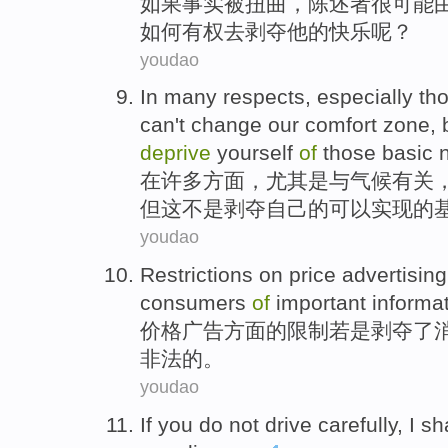
如果
事实
被
扭曲
，陈述者
很
可能
如何有权
去
剥夺
他
的
快乐呢？
youdao
In
many
respects
,
especially th
can't
change
our
comfort
zone
,
deprive
yourself
of
those
basic
在
许多
方面
，
尤其是
与
气候有关
但
这
不是
剥夺
自己
的
可以
实现
的
youdao
Restrictions
on
price
advertising
consumers
of
important
informa
价格
广告
方面
的
限制
若是
剥夺
了
非法
的。
youdao
If
you
do not
drive
carefully
,
I
sh