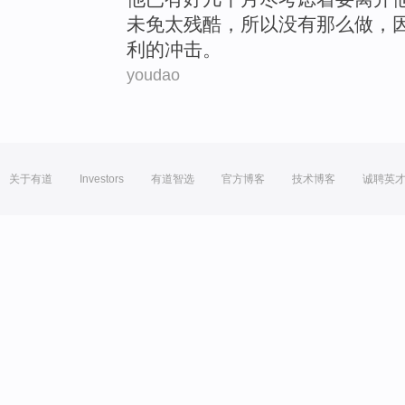
未免
太
残酷
，所以
没有
那么
做
，
利
的冲击。
youdao
关于有道
Investors
有道智选
官方博客
技术博客
诚聘英