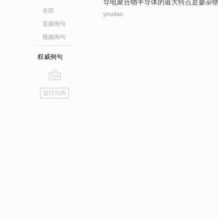
导电
聚合物
半导体
的
最大特点
是
掺杂
全部
youdao
音频例句
视频例句
权威例句
go
返回词典
top