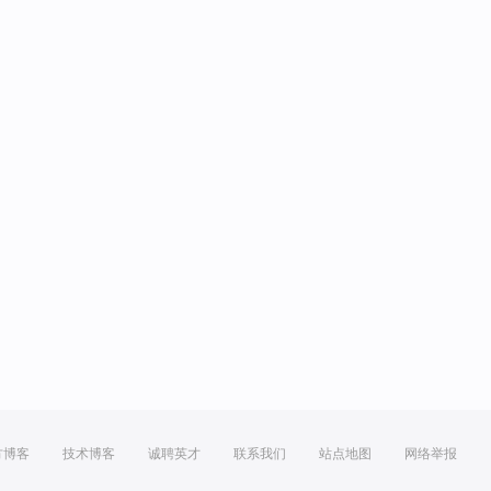
方博客
技术博客
诚聘英才
联系我们
站点地图
网络举报