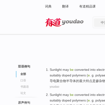
词典
翻译
有道精品课
中
有道 - 网易旗下搜索
双语例句
Sunlight
may
be
converted into
electr
全部
suitably
doped
polymers
(
e
. g. polya
口语
导电
聚合物
半导体
的
最大特点
是
掺杂
书面语
youdao
论文
Sunlight
may
be
converted into
electr
suitably
doped
polymers
(
e
. g. polya
原声例句