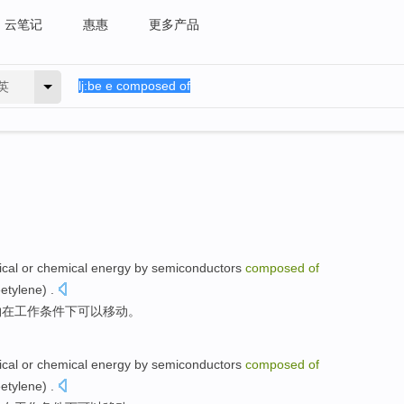
云笔记
惠惠
更多产品
英
ical
or chemical energy by
semiconductors
composed
of
eetylene) .
物在工作条件下可以移动。
ical
or chemical energy by
semiconductors
composed
of
eetylene) .