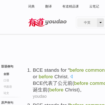
词典
翻译
有道精品课
云笔记
中英
有道 - 网易旗下搜索
双语例句
BCE stands for "
before
common
全部
or
before
Christ
.
口语
BCE代表了公元前(
before
comm
书面语
诞生前(
before
Christ)。
论文
youdao
原声例句