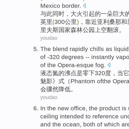
Mexico
border
.
与此同时
，
大火
引起
的
一朵
巨大
英里
(
300
公里
)
，
靠近
亚利桑那
和
里夫斯
国家
森林公园
上空
翻滚。
youdao
The
blend
rapidly
chills
as
liquid
of
-320
degrees
-- instantly
vapo
of
the
Opera-esque
fog
.
液态
氮
的
沸点
是零下320
度
，
当
魅影》式（
Phantom
of
the
Oper
会骤然降低。
youdao
In
the
new
office
,
the
product
is
ceiling
intended to
reference
und
and
the
ocean
, both
of
which
ar