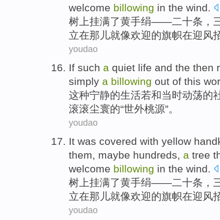
welcome
billowing
in
the wind.
树上挂
满
了
黄
手绢
——
二十
条，
立
在
那儿
就像
欢迎
的
旗帜
在迎风
youdao
If
such
a
quiet
life
and
the then
simply
a
billowing
out of this wo
这种
宁静
的
生活
若
和
当时
动荡
的
滚滚
尘寰的“世外桃源”。
youdao
It was
covered
with
yellow
handk
them,
maybe
hundreds
,
a
tree
t
welcome
billowing
in
the wind.
树上挂
满了
黄
手绢
——二十条，
立在
那儿
就像
欢迎
的
旗帜
在
迎风
youdao