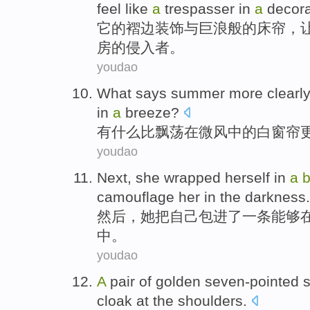
feel
like
a
trespasser
in
a
decora
它
的
褶
边装饰
与
巨浪般的
床帘
，
房
的
侵入
者。
youdao
What
says
summer
more
clearl
in
a
breeze
?
有什么
比
飘荡
在
微风
中的
白
窗帘
youdao
Next
,
she
wrapped
herself
in
a
b
camouflage
her
in
the darkness
.
然后
，
她
把
自己
包
进
了一
条
能够
中。
youdao
A
pair
of
golden
seven-pointed
s
cloak at the
shoulders
.