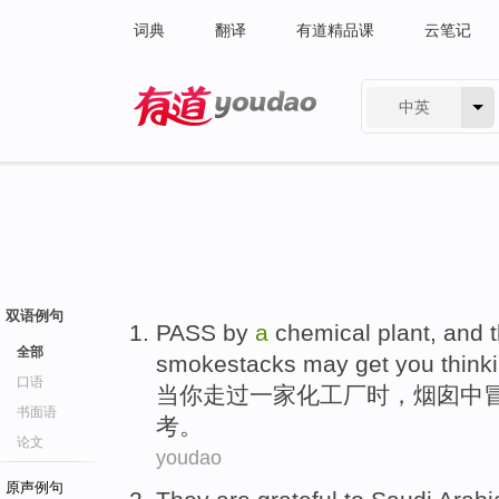
词典
翻译
有道精品课
云笔记
中英
有道 - 网易旗下搜索
双语例句
PASS
by
a
chemical plant
, and
全部
smokestacks
may
get
you
think
口语
当你
走过一家
化工厂
时，
烟囱
中
书面语
考。
论文
youdao
原声例句