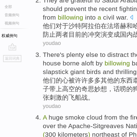
They
are
grateful
to
Saudi Arabi
全部
should
prevent the recent
fighti
音频例句
from
billowing
into
a
civil
war
.
视频例句
他们
对于
沙特
阿拉伯
在
法塔赫
和
防止两者目前的
冲突
演变
成国内
权威例句
youdao
There's
plenty
else
to
distract
t
go
返回词典
top
house
borne
aloft
by
billowing
b
slapstick
giant
birds
and
thrilling
他们
的
心被许许
多多
其他
的
东西
子
带上高空
的奇思妙想，话唠的
张刺激
的
飞船
战
。
youdao
A
huge
smoke
cloud
from the
fi
over the Apache-Sitgreaves
Nat
(
300
kilometers
)
northeast
of
Ph