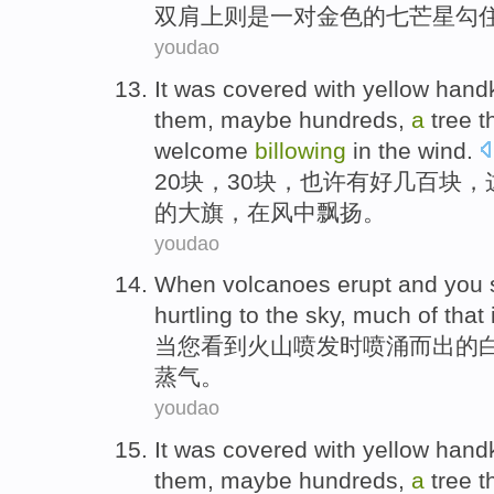
双肩上
则是
一对
金色
的
七
芒
星
勾
youdao
It was covered with yellow hand
them,
maybe
hundreds
,
a
tree
t
welcome
billowing
in
the
wind
.
20
块，
30
块，
也许
有好几百
块，
的
大旗
，
在
风中飘扬。
youdao
When
volcanoes
erupt and
you
hurtling to the
sky
,
much
of
that 
当
您
看到
火山
喷发时喷涌而出的
蒸气。
youdao
It was
covered with
yellow
handk
them,
maybe
hundreds
,
a
tree
t