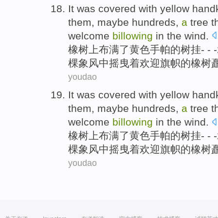
It
was covered with
yellow
handk
them,
maybe
hundreds
,
a
tree
t
welcome
billowing
in
the
wind
.
橡树上
布满
了
黄色
手帕
的
树挂- - -
棵
象
风中
摇曳着
欢迎
旗帜
的
橡树
youdao
It
was covered with
yellow
handk
them,
maybe
hundreds
,
a
tree
t
welcome
billowing
in
the
wind
.
橡树上
布满
了
黄色
手帕
的
树挂- - -
棵
象
风中
摇曳着
欢迎
旗帜
的
橡树
youdao