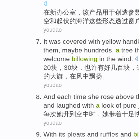
在
新
办公室
，
该
产品
用于
创造
参
空
和
起伏
的
海洋
这些
形态
透过
窗
youdao
It was covered with yellow hand
them,
maybe
hundreds
,
a
tree
t
welcome
billowing
in
the
wind
.
20块，
30
块，
也许
有好几百
块，
的
大旗
，
在
风中飘扬。
youdao
And
each time
she
rose
above 
and laughed
with
a
look
of
pure
每次
她
升
到
空中
时，她带着
十足
youdao
With
its
pleats and ruffles
and
b