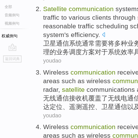
全部
Satellite
communication
system
音频例句
traffic
to
various
clients
through
视频例句
reasonable
traffic
scheduling
sc
system
's
efficiency
.
权威例句
卫星
通信
系统
通常
需要将
多种
业
理
的业务
调度
方案
对于
系统
效率
go
返回词典
youdao
top
Wireless
communication
receiv
areas
such
as
wireless
communi
radar
,
satellite
communications
无线
通信
接收机
覆盖了
无线电
通
达
定位、遥测遥控、
卫星
通信
以
youdao
Wireless
communication
receiv
areas
such
as
wireless
communi