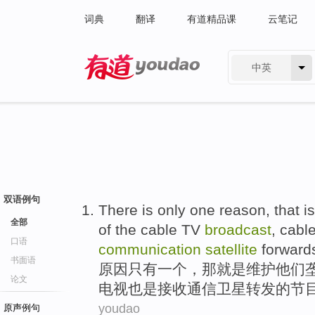
词典
翻译
有道精品课
云笔记
中英
有道 - 网易旗下搜索
双语例句
There is only
one
reason
,
that
is
全部
of
the
cable
TV
broadcast
, cabl
口语
communication
satellite
forward
书面语
原因
只有
一个
，
那
就是
维护
他们
论文
电视
也是
接收
通信
卫星
转发
的
节
youdao
原声例句