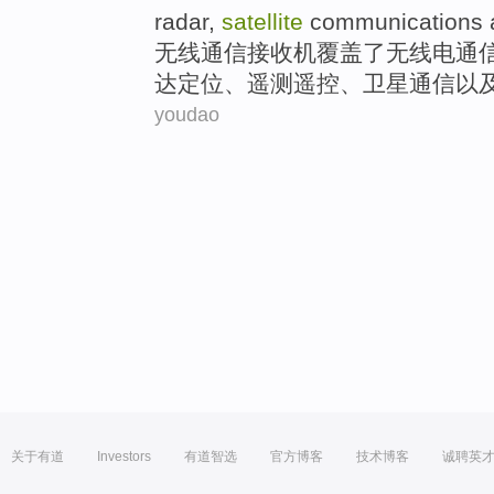
radar
,
satellite
communications
无线
通信
接收机
覆盖了
无线电
通
达
定位、遥测遥控、
卫星
通信
以
youdao
关于有道
Investors
有道智选
官方博客
技术博客
诚聘英