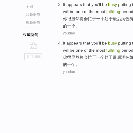
It
appears that
you
'll
be
busy
putting
t
全部
will
be
one
of
the
most
fulfilling
perio
音频例句
你
很
显然
将
会
忙于
一
个处于最后
润色
视频例句
的
一个。
youdao
权威例句
It
appears that
you
'll
be
busy
putting
t
will
be
one
of
the
most
fulfilling
perio
go
返回词典
你
很
显然
将
会
忙于
一
个处于最后
润色
top
的
一个。
youdao