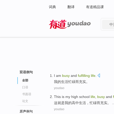
词典
翻译
有道精品课
中
有道 - 网易旗下搜索
双语例句
I
am
busy
and
fulfilling
life
.
全部
我
的
生活
忙碌
而
充实。
口语
youdao
书面语
This
is
my
high school
life
,
busy
and
论文
这
就是
我
的
高中
生活
，
忙碌
而
充实
。 
youdao
原声例句