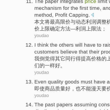
The paper
integrates
price
limit
mechanism
for the first time, a
method
,
Profit
Capping
.
本文
将
最高
限价
与
动态
利润
调整
价
上限
确定
方法
—利润
上限
法；
youdao
I
think
the
others
will
have to
rai
customers
believe that
their
pro
我
倒觉得
其它
同行
得
提高
价格
的
们
的
一样
好
。
youdao
Even
quality
goods
must
have
即使
商品
质量好
，
也
不能
漫天
要
youdao
The past
papers
assuming
cons