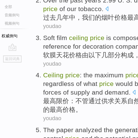
Over the past
years
2.99
U. S. d
全部
price
of
our
tobacco
.
音频例句
过去
几年中
，
我们
的
烟叶
价格
最
视频例句
youdao
权威例句
Soft
film
ceiling
price
is compos
reference
for
decoration
compa
软
膜
天花
价格
由
以下
几
部分构成
go
返回词典
top
youdao
Ceiling
price
:
the
maximum
pric
regardless
of
what
price
would 
forces of
supply
and demand.
最高
限价
：
不管
通过
供求
关系
自
的
最高价格。
youdao
The paper
analyzed
the
generat