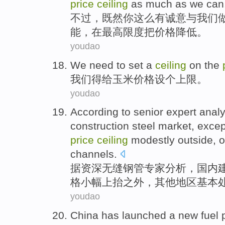
price
ceiling
as much as we
can
不过
，
既然
你
这么
有
诚意
与
我们
能
，在
最高限度
把
价格
降低
。
youdao
We
need
to
set
a
ceiling
on the
我们
得
给
玉米
价格
设
个
上限
。
youdao
According to
senior
expert
analy
construction
steel
market
,
excep
price
ceiling
modestly
outside
,
o
channels
.
据
资深
无缝
钢管
专家
分析
，
国内
格
小幅
上抬
之外
，
其他
地区
基本
youdao
China
has launched
a
new
fuel