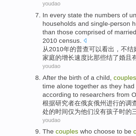
youdao
In
every state
the
numbers
of
un
households
and
single-person
h
than
those
comprised
of marrie
2010
census
.
从
2010年
的
普查可以看出，不
结
家庭的
增长
速度
比
那些
结
了
婚
且
youdao
After
the
birth
of
a
child
,
couple
time
alone
together
as
they
had
according to
researchers
from
O
根据
研究者
在
俄亥俄州
进行
的
调
处
的
时间
仅
为
他们
没有
孩子
时
的
youdao
The
couples
who
choose
to be