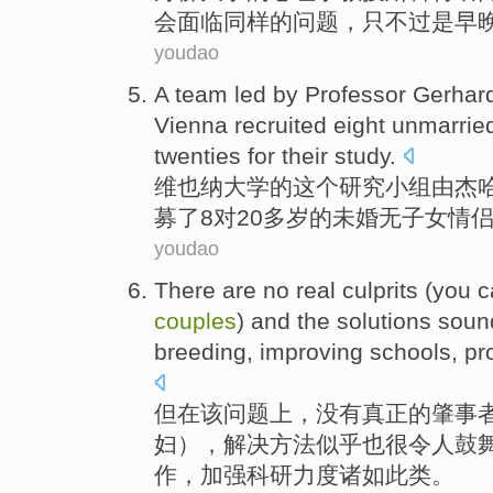
会面临
同样
的
问题
，
只不过
是早
youdao
A
team
led
by
Professor
Gerhar
Vienna
recruited
eight
unmarrie
twenties
for
their
study
.
维也纳
大学
的
这个
研究小组
由
杰哈
募了
8
对
20
多岁的
未婚
无
子女
情
youdao
There
are
no
real
culprits
(
you
c
couples
) and the
solutions
soun
breeding
,
improving
schools
,
pr
但
在
该问题上，
没有
真正
的
肇事
妇
），
解决方法
似乎也
很
令人
鼓
作，
加强
科研
力度诸如此类。