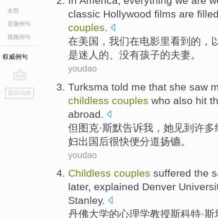
In
America
,
everything
we
are
w
全部
classic
Hollywood
films
are fille
音频例句
couples
.
视频例句
在
美国
，
我们
在
电影里
看到
的，
是
迷人
的、
没有孩子
的
夫妻
。
权威例句
youdao
Turksma
told
me
that
she
saw
m
go
返回词典
top
childless
couples
who
also
hit
t
abroad
.
但图克·斯默
告诉
我
，
她
见到
许多
妇
出国
后
很快便分道扬镳。
youdao
Childless
couples
suffered the
later,
explained
Denver
Universi
Stanley
.
丹佛
大学
的
心理学
教授
斯科特·斯