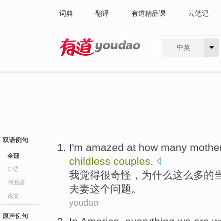
词典
翻译
有道精品课
云笔记
中英
有道 - 网易旗下搜索
双语例句
I
'm amazed
at
how
many
mothe
全部
childless
couples
.
口语
我
觉得
很
奇怪，
为什么
这么
多
的
书面语
夫妻
这个
问题。
论文
youdao
原声例句