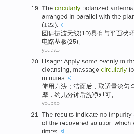
The
circularly
polarized
antenna
arranged
in parallel
with
the
pla
(122).
圆
偏振波
天线
(
10
)
具有
与
平面状
电路基
板
(
25
)。
youdao
Usage
:
Apply some evenly
to
th
cleansing
,
massage
circularly
fo
minutes
.
使用方法
：
洁面
后
，取
适量
涂匀
摩
，约
几
分钟后
洗净即可
。
youdao
The results indicate
no
impurity
of
the
recovered
solution
which
times
.