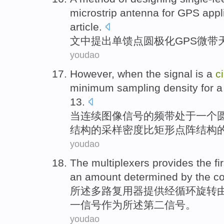
microstrip
antenna
for
GPS
appl
article
.
文中
提出
单
馈
点圆极化
GPS
微带
youdao
However,
when
the
signal
is
a
c
minimum
sampling
density
for 
13
.
当
连续图像
信号
的
频带
处于
一个
结构
的
采样
密度
比矩形点阵结构的
youdao
The
multiplexers
provides
the
fi
an
amount
determined
by
the
co
所述多路复用
器
提供
经
循环
旋转
一
信号
作为
所
述第二
信号。
youdao