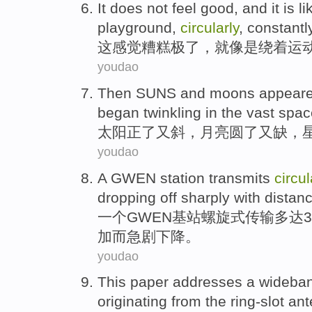
It
does not
feel
good, and
it
is
li
playground
,
circularly
,
constantl
这
感觉
糟糕极了，
就
像是
绕
着
运
youdao
Then SUNS
and
moons appear
began
twinkling
in the vast
spac
太阳
正了又斜，
月亮
圆
了又缺，
youdao
A
GWEN
station
transmits
circul
dropping off
sharply
with
distan
一个
GWEN
基站螺旋式
传输
多达
3
加而急剧下降
。
youdao
This paper
addresses
a
wideba
originating
from
the
ring-slot
ant