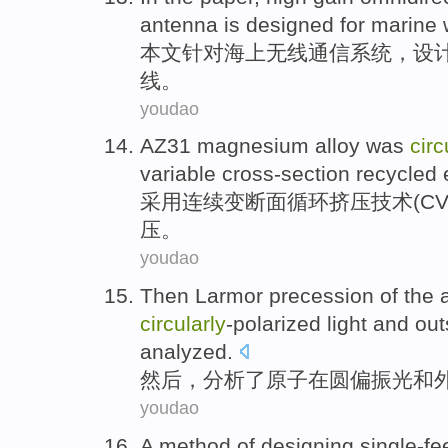
antenna
is
designed
for
marine
本文
针对
海上
无线
通信
系统，
设
线
。
youdao
AZ31
magnesium alloy
was
circ
variable
cross-section
recycled
采用
连续
变
断面
循环
挤压
技术
(
C
压
。
youdao
Then
Larmor
precession
of the
circularly
-polarized
light
and
out
analyzed
.
然后
，
分析
了
原子
在圆
偏振光
和
youdao
A
method
of
designing
single-f