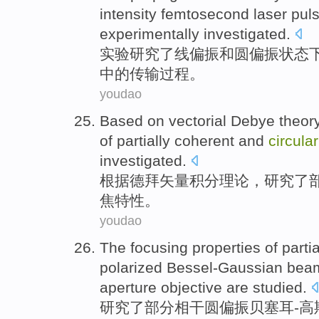
intensity
femtosecond
laser
pul
experimentally investigated
.
实验
研究了线
偏振
和
圆
偏振状态
中的
传输过程
。
youdao
Based on
vectorial Debye
theor
of
partially
coherent
and
circular
investigated
.
根据
德
拜
矢量积分
理论
，研究了
焦
特性
。
youdao
The
focusing
properties
of
partia
polarized
Bessel-Gaussian
bea
aperture
objective are
studied
.
研究了
部分
相干
圆
偏振
贝塞耳-高