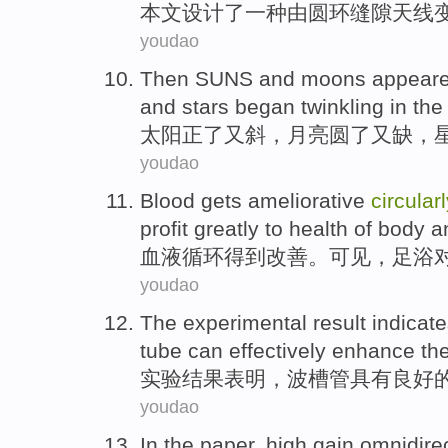
本文
设计了
一种
由
圆环
缝隙
天线
youdao
Then SUNS
and
moons
appeare
and
stars
began
twinkling
in
the
太阳
正了又斜，
月亮
圆
了又缺，
youdao
Blood
gets
ameliorative
circularl
profit
greatly
to
health
of
body a
血液
循环
得到
改善
。
可见
，
足
浴
youdao
The experimental
result
indicate
tube
can effectively enhance
th
实验
结果
表明
，
波
槽
管
具有良好
youdao
In the paper
, high gain
omnidirec