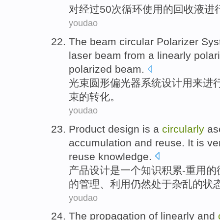
对
经过
50
次
循环
使用
的
回收
液
进
youdao
The
beam
circular
Polarizer
Sys
laser
beam
from a
linearly
polar
polarized
beam.
光束
圆形
偏光器
系统
设计
用来进
束的
转化
。
youdao
Product
design
is
a
circularly
as
accumulation
and
reuse
.
It
is ver
reuse
knowledge.
产品
设计
是
一个
知识
积累
-
重用
的
的
管理
、利用仍然处于杂乱的状
youdao
The
propagation
of linearly
and