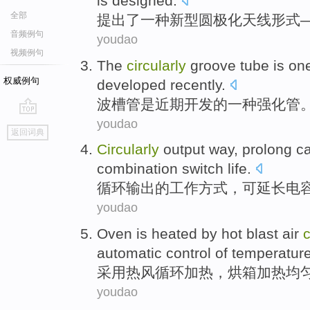
is designed.
全部
提出了
一种
新型
圆
极化
天线
形式
音频例句
youdao
视频例句
The
circularly
groove
tube
is
on
权威例句
developed
recently
.
波
槽
管
是
近期
开发
的
一
种
强化
管
youdao
go
返回词典
top
Circularly
output
way
,
prolong
ca
combination switch
life
.
循环
输出
的工作
方式
，可
延长
电
youdao
Oven
is
heated
by
hot blast air
c
automatic
control
of
temperatur
采用
热风
循环
加热
，
烘箱
加热
均
youdao